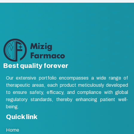
Injection
Nutritional Product
Oral Liquid
Other
Powder
Softgel Capsule
Syrup
Best quality forever
Tablet
Our extensive portfolio encompasses a wide range of
Vasodilators
therapeutic areas, each product meticulously developed
to ensure safety, efficacy, and compliance with global
regulatory standards, thereby enhancing patient well-
being.
Quick link
Home