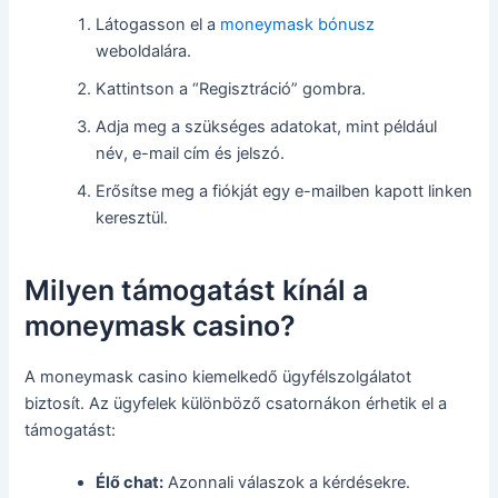
Látogasson el a
moneymask bónusz
weboldalára.
Kattintson a “Regisztráció” gombra.
Adja meg a szükséges adatokat, mint például
név, e-mail cím és jelszó.
Erősítse meg a fiókját egy e-mailben kapott linken
keresztül.
Milyen támogatást kínál a
moneymask casino?
A moneymask casino kiemelkedő ügyfélszolgálatot
biztosít. Az ügyfelek különböző csatornákon érhetik el a
támogatást:
Élő chat:
Azonnali válaszok a kérdésekre.