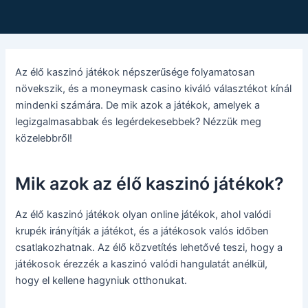
Az élő kaszinó játékok népszerűsége folyamatosan
növekszik, és a moneymask casino kiváló választékot kínál
mindenki számára. De mik azok a játékok, amelyek a
legizgalmasabbak és legérdekesebbek? Nézzük meg
közelebbről!
Mik azok az élő kaszinó játékok?
Az élő kaszinó játékok olyan online játékok, ahol valódi
krupék irányítják a játékot, és a játékosok valós időben
csatlakozhatnak. Az élő közvetítés lehetővé teszi, hogy a
játékosok érezzék a kaszinó valódi hangulatát anélkül,
hogy el kellene hagyniuk otthonukat.