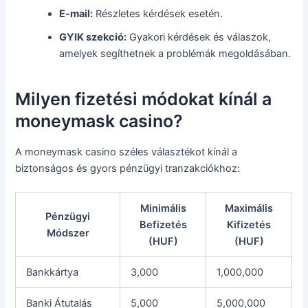
E-mail:
Részletes kérdések esetén.
GYIK szekció:
Gyakori kérdések és válaszok,
amelyek segíthetnek a problémák megoldásában.
Milyen fizetési módokat kínál a
moneymask casino?
A moneymask casino széles választékot kínál a
biztonságos és gyors pénzügyi tranzakciókhoz:
Minimális
Maximális
Pénzügyi
Befizetés
Kifizetés
Módszer
(HUF)
(HUF)
Bankkártya
3,000
1,000,000
Banki Átutalás
5,000
5,000,000