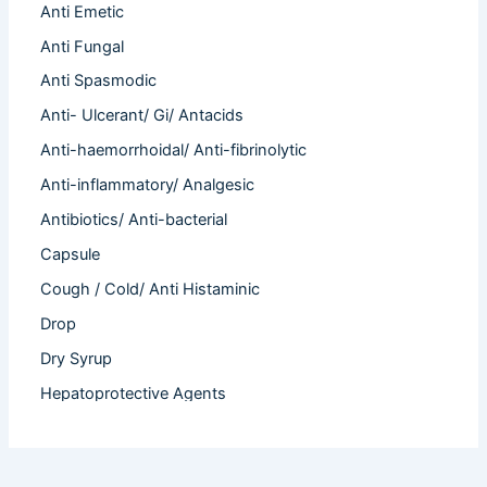
Anti Emetic
Anti Fungal
Anti Spasmodic
Anti- Ulcerant/ Gi/ Antacids
Anti-haemorrhoidal/ Anti-fibrinolytic
Anti-inflammatory/ Analgesic
Antibiotics/ Anti-bacterial
Capsule
Cough / Cold/ Anti Histaminic
Drop
Dry Syrup
Hepatoprotective Agents
Hormones
Infertility