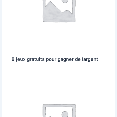
8 jeux gratuits pour gagner de largent