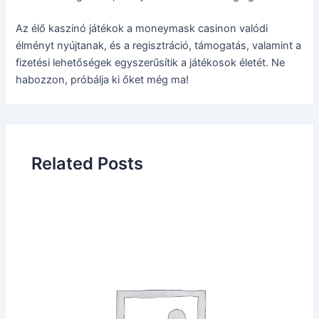
Az élő kaszinó játékok a moneymask casinon valódi
élményt nyújtanak, és a regisztráció, támogatás, valamint a
fizetési lehetőségek egyszerűsítik a játékosok életét. Ne
habozzon, próbálja ki őket még ma!
Related Posts