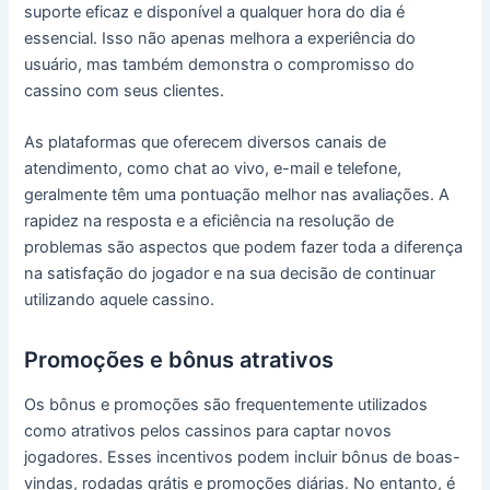
suporte eficaz e disponível a qualquer hora do dia é
essencial. Isso não apenas melhora a experiência do
usuário, mas também demonstra o compromisso do
cassino com seus clientes.
As plataformas que oferecem diversos canais de
atendimento, como chat ao vivo, e-mail e telefone,
geralmente têm uma pontuação melhor nas avaliações. A
rapidez na resposta e a eficiência na resolução de
problemas são aspectos que podem fazer toda a diferença
na satisfação do jogador e na sua decisão de continuar
utilizando aquele cassino.
Promoções e bônus atrativos
Os bônus e promoções são frequentemente utilizados
como atrativos pelos cassinos para captar novos
jogadores. Esses incentivos podem incluir bônus de boas-
vindas, rodadas grátis e promoções diárias. No entanto, é