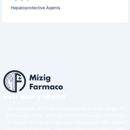
Hepatoprotective Agents
Hormones
Infertility
Injection
Nutritional Product
Oral Liquid
Other
Powder
Softgel Capsule
Syrup
Best quality forever
Tablet
Our extensive portfolio encompasses a wide range of
Vasodilators
therapeutic areas, each product meticulously developed
to ensure safety, efficacy, and compliance with global
regulatory standards, thereby enhancing patient well-