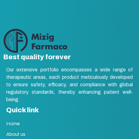
Nutritional Product
Oral Liquid
Other
Powder
Softgel Capsule
Syrup
Best quality forever
Tablet
Our extensive portfolio encompasses a wide range of
Vasodilators
therapeutic areas, each product meticulously developed
to ensure safety, efficacy, and compliance with global
regulatory standards, thereby enhancing patient well-
being.
Quick link
Home
About us