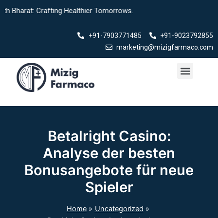
Skip
t: Crafting Healthier Tomorrows.
to
content
+91-7903771485
+91-9023792855
marketing@mizigfarmaco.com
Menu
Betalright Casino:
Analyse der besten
Bonusangebote für neue
Spieler
Home
Uncategorized