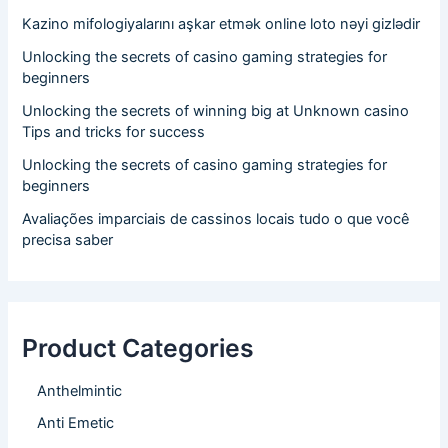
Kazino mifologiyalarını aşkar etmək online loto nəyi gizlədir
Unlocking the secrets of casino gaming strategies for
beginners
Unlocking the secrets of winning big at Unknown casino
Tips and tricks for success
Unlocking the secrets of casino gaming strategies for
beginners
Avaliações imparciais de cassinos locais tudo o que você
precisa saber
Product Categories
Anthelmintic
Anti Emetic