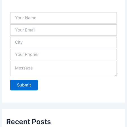
Recent Posts