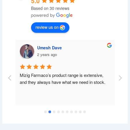
5.0
Based on 30 reviews
review us on
Umesh Dave
2 years ago
Mizig Farmaco’s product range is extensive, 
and they always have what we need in stock.