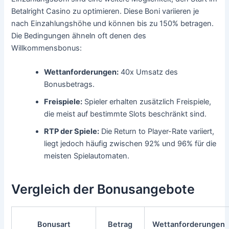
Betalright Casino zu optimieren. Diese Boni variieren je
nach Einzahlungshöhe und können bis zu 150% betragen.
Die Bedingungen ähneln oft denen des
Willkommensbonus:
Wettanforderungen:
40x Umsatz des
Bonusbetrags.
Freispiele:
Spieler erhalten zusätzlich Freispiele,
die meist auf bestimmte Slots beschränkt sind.
RTP der Spiele:
Die Return to Player-Rate variiert,
liegt jedoch häufig zwischen 92% und 96% für die
meisten Spielautomaten.
Vergleich der Bonusangebote
Bonusart
Betrag
Wettanforderungen