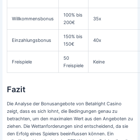
100% bis
Willkommensbonus
35x
200€
150% bis
Einzahlungsbonus
40x
150€
50
Freispiele
Keine
Freispiele
Fazit
Die Analyse der Bonusangebote von Betalright Casino
zeigt, dass es sich lohnt, die Bedingungen genau zu
betrachten, um den maximalen Wert aus den Angeboten zu
ziehen. Die Wettanforderungen sind entscheidend, da sie
den Erfolg eines Spielers beeinflussen können. Ein