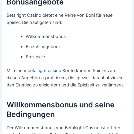
Bonusangebote
Betalright Casino bietet eine Reihe von Boni für neue
Spieler. Die häufigsten sind:
Willkommensbonus
Einzahlungsboni
Freispiele
Mit einem
betalright casino
Konto können Spieler von
diesen Angeboten profitieren, die speziell darauf abzielen,
den Einstieg zu erleichtern und die Spielzeit zu verlängern.
Willkommensbonus und seine
Bedingungen
Der Willkommensbonus von Betalright Casino ist oft der