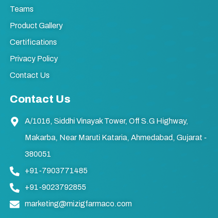
Teams
Product Gallery
Certifications
Privacy Policy
Contact Us
Contact Us
A/1016, Siddhi Vinayak Tower, Off S.G Highway,
Makarba, Near Maruti Kataria, Ahmedabad, Gujarat -
380051
+91-7903771485
+91-9023792855
marketing@mizigfarmaco.com