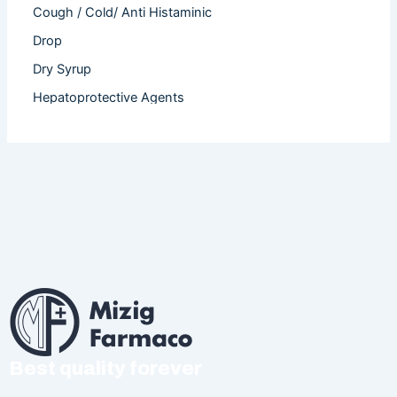
Cough / Cold/ Anti Histaminic
Drop
Dry Syrup
Hepatoprotective Agents
Hormones
Infertility
Injection
Nutritional Product
Oral Liquid
Other
Powder
Softgel Capsule
Syrup
Best quality forever
Tablet