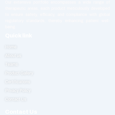
Our extensive portfolio encompasses a wide range of
Vasodilators
therapeutic areas, each product meticulously developed
to ensure safety, efficacy, and compliance with global
regulatory standards, thereby enhancing patient well-
being.
Quick link
Home
About us
Teams
Product Gallery
Certifications
Privacy Policy
Contact Us
Contact Us