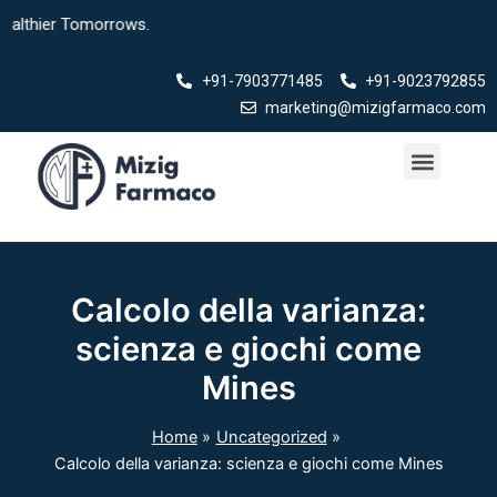
Skip
er Tomorrows.
to
content
+91-7903771485
+91-9023792855
marketing@mizigfarmaco.com
Menu
Our Products
Calcolo della varianza:
scienza e giochi come
Mines
Home
Uncategorized
Calcolo della varianza: scienza e giochi come Mines