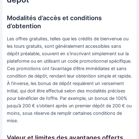
Modalités d’accès et conditions
d’obtention
Les offres gratuites, telles que les crédits de bienvenue ou
les tours gratuits, sont généralement accessibles sans
dépôt préalable, souvent en s’inscrivant simplement sur la
plateforme ou en utilisant un code promotionnel spécifique.
Ces promotions ont l’avantage d’être immédiates et sans
condition de dépôt, rendant leur obtention simple et rapide.
À l’inverse, les bonus de dépôt requièrent un versement
initial, qui doit être effectué selon des modalités précises
pour bénéficier de l’offre. Par exemple, un bonus de 100%
jusqu’à 200 € s’obtient après un premier dépôt de 200 € ou
moins, sous réserve de remplir certaines conditions de
mise.
Valeur et limites des avantages offerts