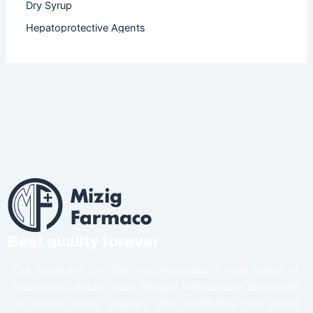
Dry Syrup
Hepatoprotective Agents
Hormones
Infertility
Injection
Nutritional Product
Oral Liquid
Other
Powder
Softgel Capsule
Syrup
Best quality forever
Tablet
Our extensive portfolio encompasses a wide range of
Vasodilators
therapeutic areas, each product meticulously developed
to ensure safety, efficacy, and compliance with global