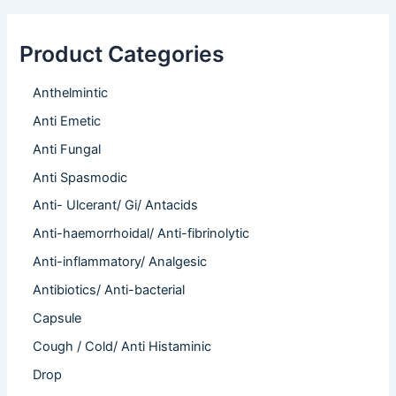
Product Categories
Anthelmintic
Anti Emetic
Anti Fungal
Anti Spasmodic
Anti- Ulcerant/ Gi/ Antacids
Anti-haemorrhoidal/ Anti-fibrinolytic
Anti-inflammatory/ Analgesic
Antibiotics/ Anti-bacterial
Capsule
Cough / Cold/ Anti Histaminic
Drop