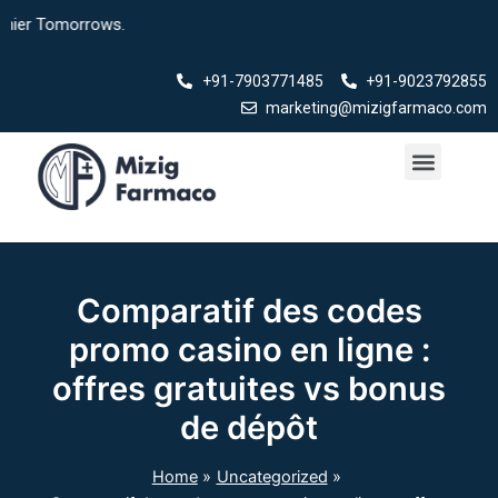
Skip
omorrows.
to
content
+91-7903771485
+91-9023792855
marketing@mizigfarmaco.com
Menu
Our Products
Comparatif des codes
promo casino en ligne :
offres gratuites vs bonus
de dépôt
Home
Uncategorized