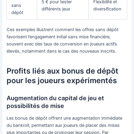
5 € pour tester
Flexibilité et
sans
différents jeux
diversification
dépôt
Ces exemples illustrent comment les offres sans dépôt
favorisent l’engagement initial sans mise financière,
souvent avec des taux de conversion en joueurs actifs
élevés, notamment dans le cas des nouveaux inscrits.
Profits liés aux bonus de dépôt
pour les joueurs expérimentés
Augmentation du capital de jeu et
possibilités de mise
Les bonus de dépôt offrent une augmentation immédiate
du bankroll, permettant aux joueurs de placer des mises
plus importantes ou de prolonger leur session. Par