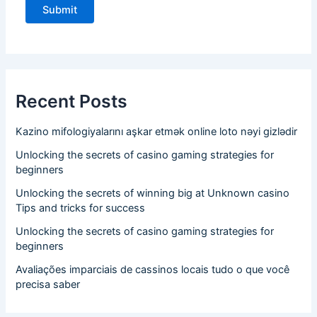
Recent Posts
Kazino mifologiyalarını aşkar etmək online loto nəyi gizlədir
Unlocking the secrets of casino gaming strategies for
beginners
Unlocking the secrets of winning big at Unknown casino
Tips and tricks for success
Unlocking the secrets of casino gaming strategies for
beginners
Avaliações imparciais de cassinos locais tudo o que você
precisa saber