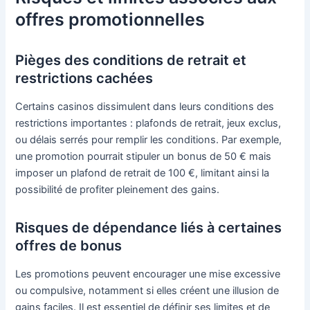
offres promotionnelles
Pièges des conditions de retrait et
restrictions cachées
Certains casinos dissimulent dans leurs conditions des
restrictions importantes : plafonds de retrait, jeux exclus,
ou délais serrés pour remplir les conditions. Par exemple,
une promotion pourrait stipuler un bonus de 50 € mais
imposer un plafond de retrait de 100 €, limitant ainsi la
possibilité de profiter pleinement des gains.
Risques de dépendance liés à certaines
offres de bonus
Les promotions peuvent encourager une mise excessive
ou compulsive, notamment si elles créent une illusion de
gains faciles. Il est essentiel de définir ses limites et de