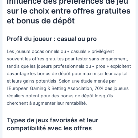
Influence des préférences de jeu
sur le choix entre offres gratuites
et bonus de dépôt
Profil du joueur : casual ou pro
Les joueurs occasionnels ou « casuals » privilégient
souvent les offres gratuites pour tester sans engagement,
tandis que les joueurs professionnels ou « pros » exploitent
davantage les bonus de dépôt pour maximiser leur capital
et leurs gains potentiels. Selon une étude menée par
l’European Gaming & Betting Association, 70% des joueurs
réguliers optent pour des bonus de dépôt lorsqu’ils
cherchent à augmenter leur rentabilité.
Types de jeux favorisés et leur
compatibilité avec les offres