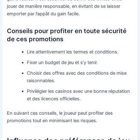
jouer de manière responsable, en évitant de se laisser
emporter par l’appât du gain facile.
Conseils pour profiter en toute sécurité
de ces promotions
Lire attentivement les termes et conditions.
Fixer un budget de jeu et s’y tenir.
Choisir des offres avec des conditions de mise
raisonnables.
Privilégier les casinos avec une bonne réputation
et des licences officielles.
En suivant ces conseils, le joueur peut profiter des
promotions tout en minimisant les risques.