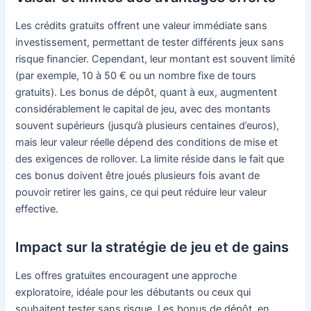
Les crédits gratuits offrent une valeur immédiate sans
investissement, permettant de tester différents jeux sans
risque financier. Cependant, leur montant est souvent limité
(par exemple, 10 à 50 € ou un nombre fixe de tours
gratuits). Les bonus de dépôt, quant à eux, augmentent
considérablement le capital de jeu, avec des montants
souvent supérieurs (jusqu’à plusieurs centaines d’euros),
mais leur valeur réelle dépend des conditions de mise et
des exigences de rollover. La limite réside dans le fait que
ces bonus doivent être joués plusieurs fois avant de
pouvoir retirer les gains, ce qui peut réduire leur valeur
effective.
Impact sur la stratégie de jeu et de gains
Les offres gratuites encouragent une approche
exploratoire, idéale pour les débutants ou ceux qui
souhaitent tester sans risque. Les bonus de dépôt, en