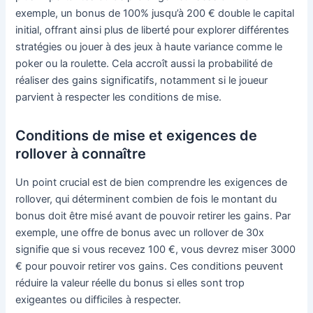
exemple, un bonus de 100% jusqu’à 200 € double le capital
initial, offrant ainsi plus de liberté pour explorer différentes
stratégies ou jouer à des jeux à haute variance comme le
poker ou la roulette. Cela accroît aussi la probabilité de
réaliser des gains significatifs, notamment si le joueur
parvient à respecter les conditions de mise.
Conditions de mise et exigences de
rollover à connaître
Un point crucial est de bien comprendre les exigences de
rollover, qui déterminent combien de fois le montant du
bonus doit être misé avant de pouvoir retirer les gains. Par
exemple, une offre de bonus avec un rollover de 30x
signifie que si vous recevez 100 €, vous devrez miser 3000
€ pour pouvoir retirer vos gains. Ces conditions peuvent
réduire la valeur réelle du bonus si elles sont trop
exigeantes ou difficiles à respecter.