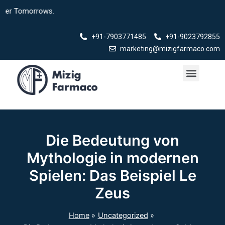
Skip
omorrows.
to
content
+91-7903771485
+91-9023792855
marketing@mizigfarmaco.com
Menu
Our Products
Die Bedeutung von
Mythologie in modernen
Spielen: Das Beispiel Le
Zeus
Home
Uncategorized