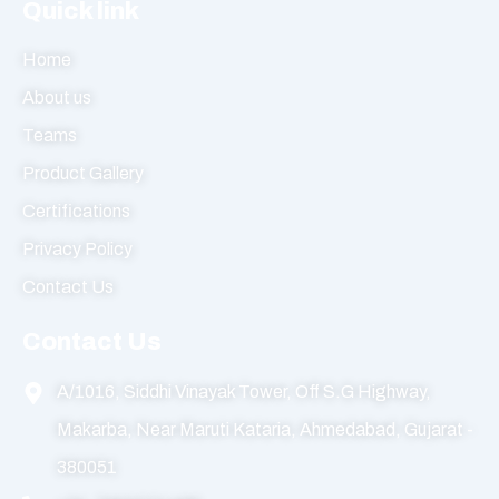
Quick link
Home
About us
Teams
Product Gallery
Certifications
Privacy Policy
Contact Us
Contact Us
A/1016, Siddhi Vinayak Tower, Off S.G Highway,
Makarba, Near Maruti Kataria, Ahmedabad, Gujarat -
380051