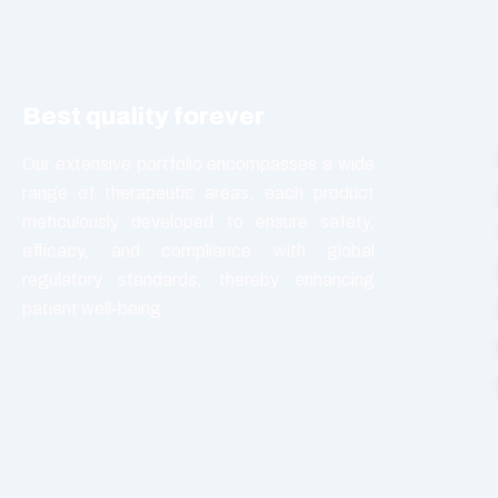
Best quality forever
Our extensive portfolio encompasses a wide
range of therapeutic areas, each product
meticulously developed to ensure safety,
efficacy, and compliance with global
regulatory standards, thereby enhancing
patient well-being.