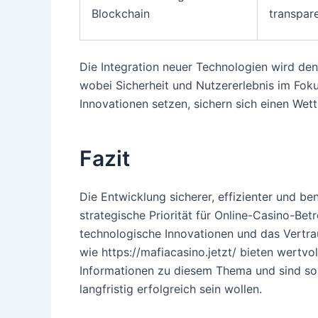
Blockchain
transpar
Die Integration neuer Technologien wird den
wobei Sicherheit und Nutzererlebnis im Fokus
Innovationen setzen, sichern sich einen We
Fazit
Die Entwicklung sicherer, effizienter und be
strategische Priorität für Online-Casino-Bet
technologische Innovationen und das Vertra
wie https://mafiacasino.jetzt/ bieten wertvoll
Informationen zu diesem Thema und sind somi
langfristig erfolgreich sein wollen.