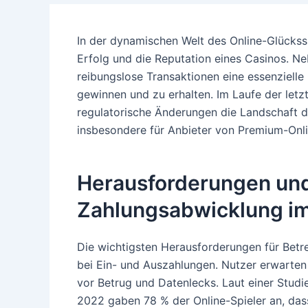
In der dynamischen Welt des Online-Glückssp
Erfolg und die Reputation eines Casinos. N
reibungslose Transaktionen eine essenziell
gewinnen und zu erhalten. Im Laufe der let
regulatorische Änderungen die Landschaft 
insbesondere für Anbieter von Premium-Onli
Herausforderungen und
Zahlungsabwicklung im
Die wichtigsten Herausforderungen für Betrei
bei Ein- und Auszahlungen. Nutzer erwarten 
vor Betrug und Datenlecks. Laut einer Studi
2022 gaben 78 % der Online-Spieler an, dass