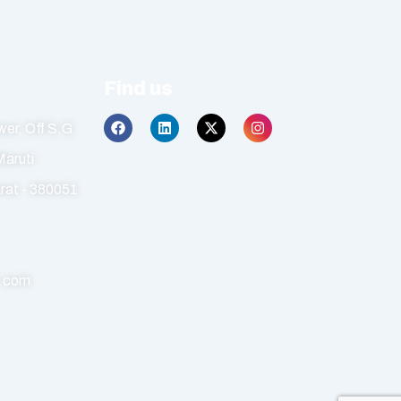
Vasodilators
Find us
F
L
X
I
wer, Off S.G
a
i
-
n
c
n
t
s
aruti
e
k
w
t
b
e
i
a
rat - 380051
o
d
t
g
o
i
t
r
k
n
e
a
r
m
o.com