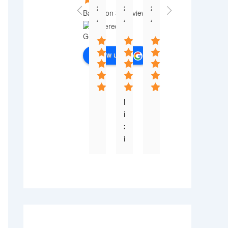
2
2
2
2
2
Based on 30 reviews
4
4
4
4
4
review us on
M
i
z
i
g 
F
a
r
m
a
c