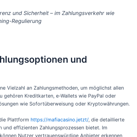
renz und Sicherheit – im Zahlungsverkehr wie
aming-Regulierung
ahlungsoptionen und
eine Vielzahl an Zahlungsmethoden, um möglichst allen
 gehören Kreditkarten, e-Wallets wie PayPal oder
Lösungen wie Sofortüberweisung oder Kryptowährungen.
 die Plattform
https://mafiacasino.jetzt/
, die detaillierte
 und effizienten Zahlungsprozessen bietet. Im
 können Nutzer vertrauenswürdige Anbieter erkennen