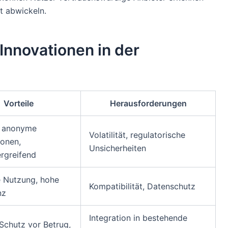
t abwickeln.
Innovationen in der
Vorteile
Herausforderungen
, anonyme
Volatilität, regulatorische
ionen,
Unsicherheiten
rgreifend
 Nutzung, hohe
Kompatibilität, Datenschutz
nz
Integration in bestehende
 Schutz vor Betrug,