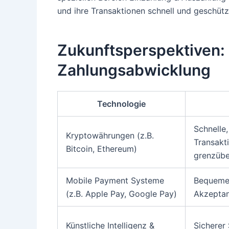
und ihre Transaktionen schnell und geschütz
Zukunftsperspektiven: 
Zahlungsabwicklung
Technologie
Schnelle
Kryptowährungen (z.B.
Transakt
Bitcoin, Ethereum)
grenzübe
Mobile Payment Systeme
Bequeme
(z.B. Apple Pay, Google Pay)
Akzepta
Künstliche Intelligenz &
Sicherer