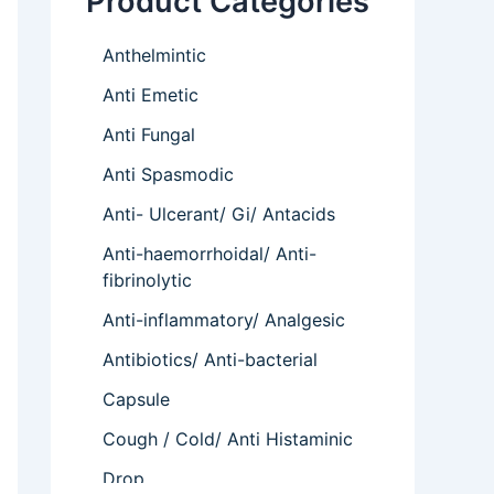
Product Categories
a
y
Anthelmintic
s 
h
Anti Emetic
a
Anti Fungal
v
e 
Anti Spasmodic
w
Anti- Ulcerant/ Gi/ Antacids
h
a
Anti-haemorrhoidal/ Anti-
t 
fibrinolytic
w
Anti-inflammatory/ Analgesic
e 
n
Antibiotics/ Anti-bacterial
e
Capsule
e
d 
Cough / Cold/ Anti Histaminic
i
Drop
n 