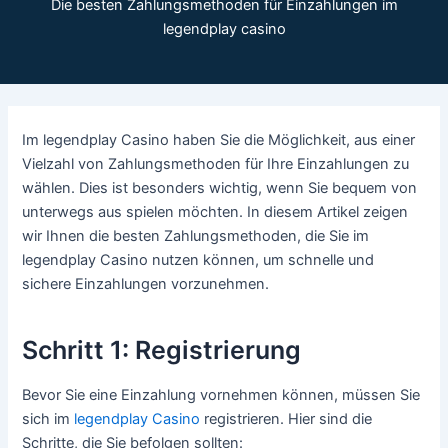
Die besten Zahlungsmethoden für Einzahlungen im
legendplay casino
Im legendplay Casino haben Sie die Möglichkeit, aus einer
Vielzahl von Zahlungsmethoden für Ihre Einzahlungen zu
wählen. Dies ist besonders wichtig, wenn Sie bequem von
unterwegs aus spielen möchten. In diesem Artikel zeigen
wir Ihnen die besten Zahlungsmethoden, die Sie im
legendplay Casino nutzen können, um schnelle und
sichere Einzahlungen vorzunehmen.
Schritt 1: Registrierung
Bevor Sie eine Einzahlung vornehmen können, müssen Sie
sich im
legendplay Casino
registrieren. Hier sind die
Schritte, die Sie befolgen sollten: