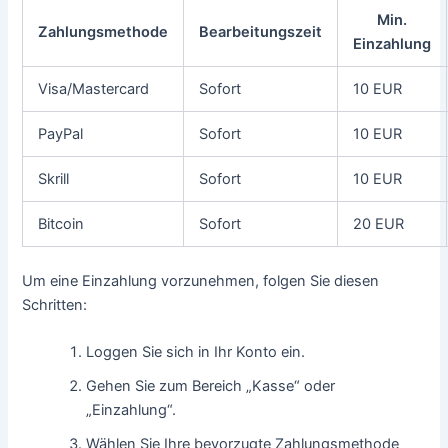
Min.
Zahlungsmethode
Bearbeitungszeit
Einzahlung
Visa/Mastercard
Sofort
10 EUR
PayPal
Sofort
10 EUR
Skrill
Sofort
10 EUR
Bitcoin
Sofort
20 EUR
Um eine Einzahlung vorzunehmen, folgen Sie diesen
Schritten:
Loggen Sie sich in Ihr Konto ein.
Gehen Sie zum Bereich „Kasse“ oder
„Einzahlung“.
Wählen Sie Ihre bevorzugte Zahlungsmethode