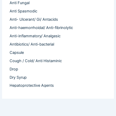
Anti Fungal
Anti Spasmodic
Anti- Ulcerant/ Gi/ Antacids
Anti-haemorrhoidal/ Anti-fibrinolytic
Anti-inflammatory/ Analgesic
Antibiotics/ Anti-bacterial
Capsule
Cough / Cold/ Anti Histaminic
Drop
Dry Syrup
Hepatoprotective Agents
Hormones
Infertility
Injection