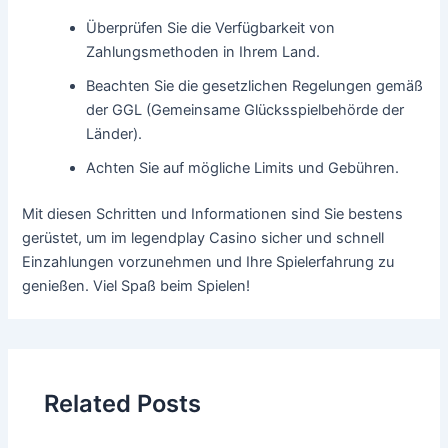
Überprüfen Sie die Verfügbarkeit von
Zahlungsmethoden in Ihrem Land.
Beachten Sie die gesetzlichen Regelungen gemäß
der GGL (Gemeinsame Glücksspielbehörde der
Länder).
Achten Sie auf mögliche Limits und Gebühren.
Mit diesen Schritten und Informationen sind Sie bestens
gerüstet, um im legendplay Casino sicher und schnell
Einzahlungen vorzunehmen und Ihre Spielerfahrung zu
genießen. Viel Spaß beim Spielen!
Related Posts