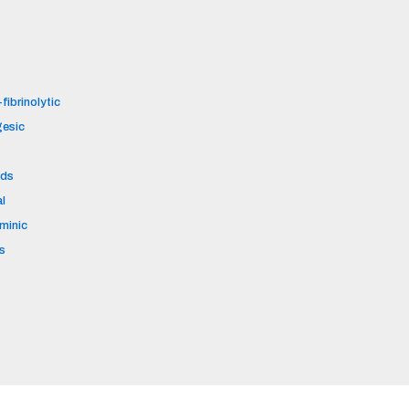
fibrinolytic
gesic
ids
al
aminic
s