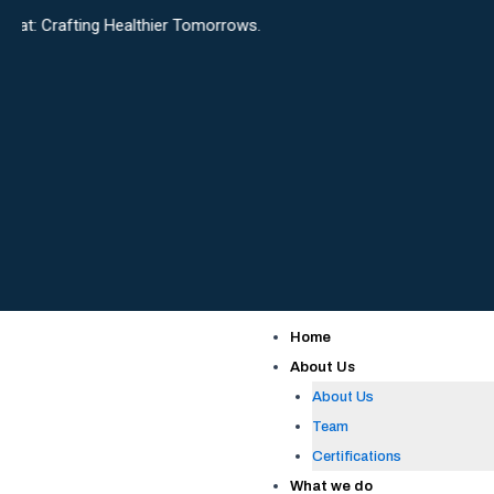
Skip
ng Healthier Tomorrows.
to
content
Home
About Us
About Us
Team
Certifications
What we do