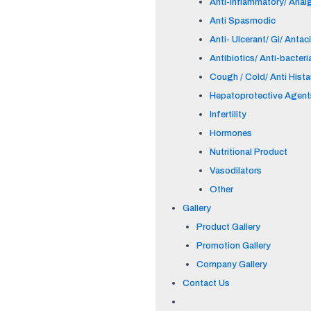
Anti-inflammatory/ Anal
Anti Spasmodic
Anti- Ulcerant/ Gi/ Antac
Antibiotics/ Anti-bacteri
Cough / Cold/ Anti Hist
Hepatoprotective Agent
Infertility
Hormones
Nutritional Product
Vasodilators
Other
Gallery
Product Gallery
Promotion Gallery
Company Gallery
Contact Us