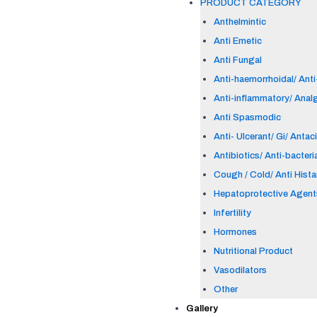
PRODUCT CATEGORY
Anthelmintic
Anti Emetic
Anti Fungal
Anti-haemorrhoidal/ Anti-
Anti-inflammatory/ Anal
Anti Spasmodic
Anti- Ulcerant/ Gi/ Antac
Antibiotics/ Anti-bacteri
Cough / Cold/ Anti Hist
Hepatoprotective Agent
Infertility
Hormones
Nutritional Product
Vasodilators
Other
Gallery