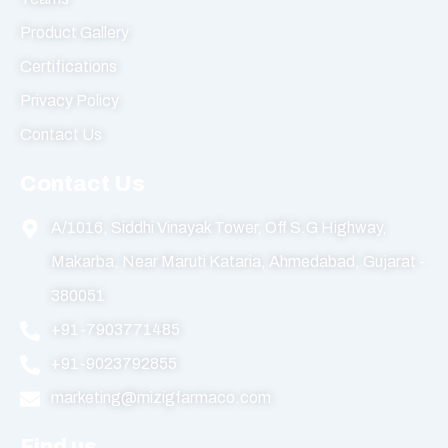
Product Gallery
Certifications
Privacy Policy
Contact Us
Contact Us
A/1016, Siddhi Vinayak Tower, Off S.G Highway,
Makarba, Near Maruti Kataria, Ahmedabad, Gujarat -
380051
+91-7903771485
+91-9023792855
marketing@mizigfarmaco.com
Find us