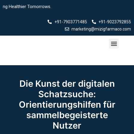
Skip
Healthier Tomorrows.
to
content
+91-7903771485
+91-9023792855
marketing@mizigfarmaco.com
Menu
Our Products
Die Kunst der digitalen
Schatzsuche:
Orientierungshilfen für
sammelbegeisterte
Nutzer