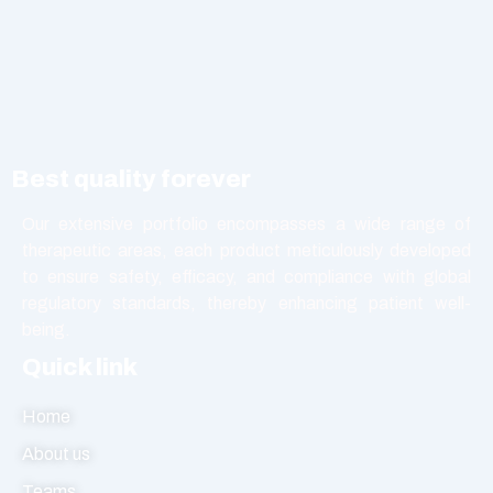
Injection
Nutritional Product
Oral Liquid
Other
Powder
Best quality forever
Softgel Capsule
Syrup
Our extensive portfolio encompasses a wide range of
therapeutic areas, each product meticulously developed
Tablet
to ensure safety, efficacy, and compliance with global
Vasodilators
regulatory standards, thereby enhancing patient well-
being.
Quick link
Home
About us
Teams