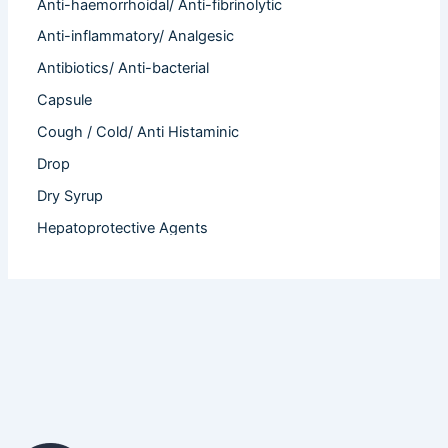
Anti-haemorrhoidal/ Anti-fibrinolytic
Anti-inflammatory/ Analgesic
Antibiotics/ Anti-bacterial
Capsule
Cough / Cold/ Anti Histaminic
Drop
Dry Syrup
Hepatoprotective Agents
Hormones
Infertility
Injection
Nutritional Product
Oral Liquid
Other