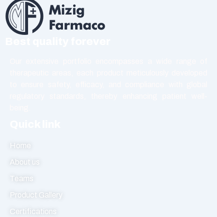
Powder
Softgel Capsule
Syrup
Best quality forever
Tablet
Our extensive portfolio encompasses a wide range of
Vasodilators
therapeutic areas, each product meticulously developed
to ensure safety, efficacy, and compliance with global
regulatory standards, thereby enhancing patient well-
being.
Quick link
Home
About us
Teams
Product Gallery
Certifications