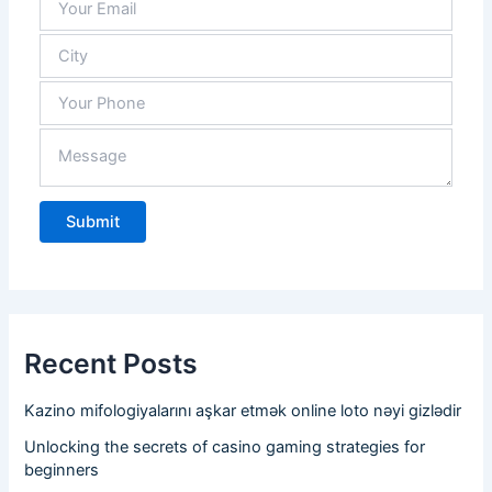
have 
what 
we 
need 
in 
stock
.
Recent Posts
Kazino mifologiyalarını aşkar etmək online loto nəyi gizlədir
Unlocking the secrets of casino gaming strategies for
beginners