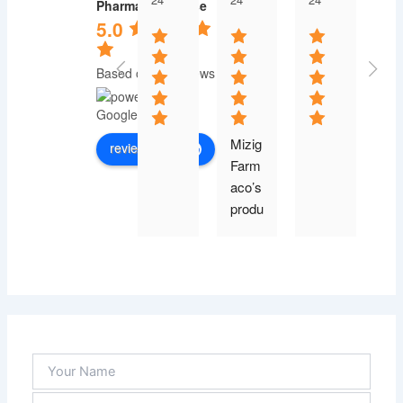
Pharma Franchise
5.0
Based on 30 reviews
Mizig 
review us on
Farm
aco’s 
produ
ct 
range 
is 
exten
sive, 
and 
they 
alwa
ys 