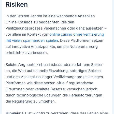
Risiken
In den letzten Jahren ist eine wachsende Anzahl an
Online-Casinos zu beobachten, die den
Verifizierungsprozess vereinfachen oder ganz aussetzen –
vor allem im Kontext von
online casino ohne verifizierung
mit vielen spannenden spielen
. Diese Plattformen setzen
auf innovative Ansatzpunkte, um die Nutzererfahrung
erheblich zu verbessern.
Solche Angebote ziehen insbesondere erfahrene Spieler
an, die Wert auf schnelle Einzahlung, sofortiges Spielen
und den Ausschluss langer Verifizierungsprozesse legen.
Plattformen wie diese setzen oft auf regulatorische
Grauzonen oder veraltete Gesetze, versuchen jedoch,
durch technologische Lösungen die Herausforderungen
der Regulierung zu umgehen.
Hinweis:
Es ist wichtig zu verstehen, dass das Fehlen einer