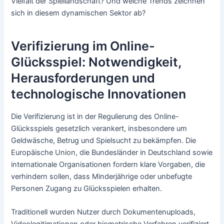
Vielfalt der Spiellandschaft? Und welche Trends zeichnen
sich in diesem dynamischen Sektor ab?
Verifizierung im Online-
Glücksspiel: Notwendigkeit,
Herausforderungen und
technologische Innovationen
Die Verifizierung ist in der Regulierung des Online-
Glücksspiels gesetzlich verankert, insbesondere um
Geldwäsche, Betrug und Spielsucht zu bekämpfen. Die
Europäische Union, die Bundesländer in Deutschland sowie
internationale Organisationen fordern klare Vorgaben, die
verhindern sollen, dass Minderjährige oder unbefugte
Personen Zugang zu Glücksspielen erhalten.
Traditionell wurden Nutzer durch Dokumentenuploads,