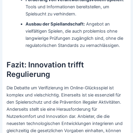
Tools und Informationen bereitstellen, um
Spielsucht zu verhindern.
Ausbau der Spiellandschaft:
Angebot an
vielfältigen Spielen, die auch problemlos ohne
langwierige Prüfungen zugänglich sind, ohne die
regulatorischen Standards zu vernachlässigen.
Fazit: Innovation trifft
Regulierung
Die Debatte um Verifizierung im Online-Glücksspiel ist
komplex und vielschichtig. Einerseits ist sie essenziell für
den Spielerschutz und die Prävention illegaler Aktivitäten.
Anderseits stellt sie eine Herausforderung für
Nutzerkomfort und Innovation dar. Anbieter, die die
neuesten technologischen Entwicklungen integrieren und
gleichzeitig die gesetzlichen Vorgaben einhalten, können