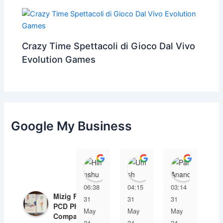
Crazy Time Spettacoli di Gioco Dal Vivo
Evolution Games
Google My Business
Himanshu
Umesh Dave
Parul 
06:38
04:15
03:14
03
Mizig Farmaco |
31
31
31
31
PCD Pharma
May
May
May
Ma
Company |
24
24
24
24