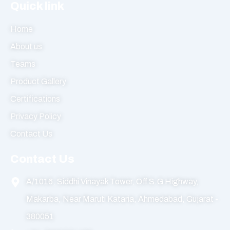
Quick link
Home
About us
Teams
Product Gallery
Certifications
Privacy Policy
Contact Us
Contact Us
A/1016, Siddhi Vinayak Tower, Off S.G Highway,
Makarba, Near Maruti Kataria, Ahmedabad, Gujarat -
380051