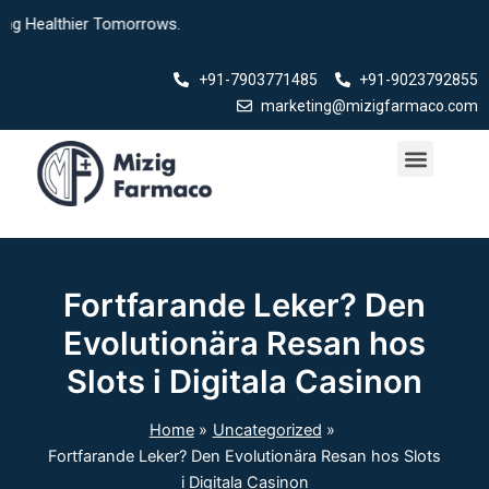
Skip
ealthier Tomorrows.
to
content
+91-7903771485
+91-9023792855
marketing@mizigfarmaco.com
Menu
Our Products
Fortfarande Leker? Den
Evolutionära Resan hos
Slots i Digitala Casinon
Home
Uncategorized
Fortfarande Leker? Den Evolutionära Resan hos Slots
i Digitala Casinon