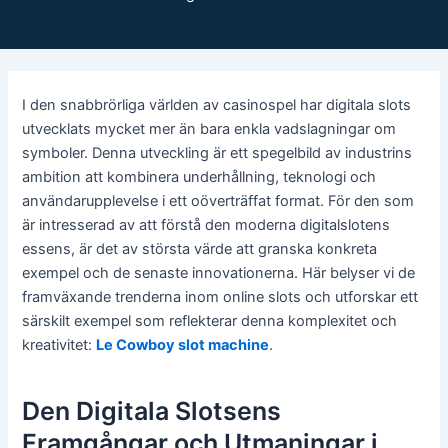
I den snabbrörliga världen av casinospel har digitala slots
utvecklats mycket mer än bara enkla vadslagningar om
symboler. Denna utveckling är ett spegelbild av industrins
ambition att kombinera underhållning, teknologi och
användarupplevelse i ett oöverträffat format. För den som
är intresserad av att förstå den moderna digitalslotens
essens, är det av största värde att granska konkreta
exempel och de senaste innovationerna. Här belyser vi de
framväxande trenderna inom online slots och utforskar ett
särskilt exempel som reflekterar denna komplexitet och
kreativitet:
Le Cowboy slot machine
.
Den Digitala Slotsens
Framgångar och Utmaningar i