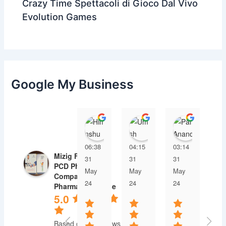
Crazy Time Spettacoli di Gioco Dal Vivo
Evolution Games
Google My Business
Himanshu
Umesh Dave
Parul 
06:38
04:15
03:14
03
Mizig Farmaco |
31
31
31
31
PCD Pharma
May
May
May
Ma
Company |
24
24
24
24
Pharma Franchise
5.0
Based on 30 reviews