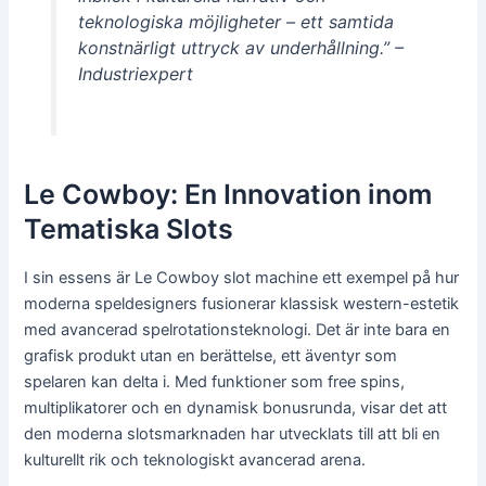
teknologiska möjligheter – ett samtida
konstnärligt uttryck av underhållning.” –
Industriexpert
Le Cowboy: En Innovation inom
Tematiska Slots
I sin essens är Le Cowboy slot machine ett exempel på hur
moderna speldesigners fusionerar klassisk western-estetik
med avancerad spelrotationsteknologi. Det är inte bara en
grafisk produkt utan en berättelse, ett äventyr som
spelaren kan delta i. Med funktioner som free spins,
multiplikatorer och en dynamisk bonusrunda, visar det att
den moderna slotsmarknaden har utvecklats till att bli en
kulturellt rik och teknologiskt avancerad arena.