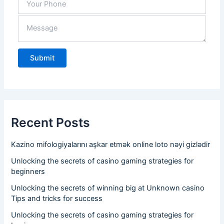
need 
in 
stock
.
Recent Posts
Kazino mifologiyalarını aşkar etmək online loto nəyi gizlədir
Unlocking the secrets of casino gaming strategies for
beginners
Unlocking the secrets of winning big at Unknown casino
Tips and tricks for success
Unlocking the secrets of casino gaming strategies for