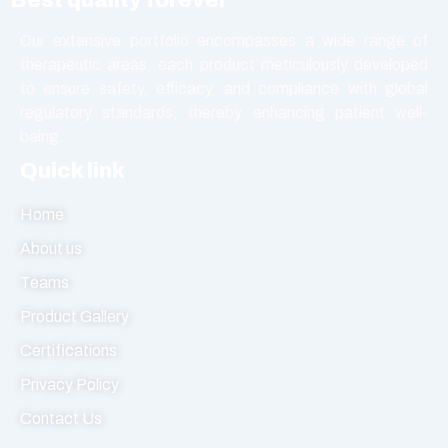
Tablet
Our extensive portfolio encompasses a wide range of
Vasodilators
therapeutic areas, each product meticulously developed
to ensure safety, efficacy, and compliance with global
regulatory standards, thereby enhancing patient well-
being.
Quick link
Home
About us
Teams
Product Gallery
Certifications
Privacy Policy
Contact Us