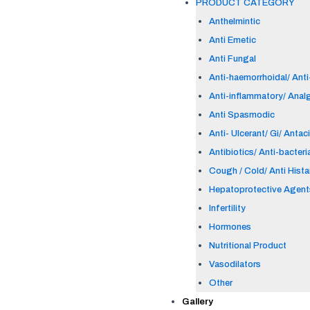
PRODUCT CATEGORY
Anthelmintic
Anti Emetic
Anti Fungal
Anti-haemorrhoidal/ Anti-
Anti-inflammatory/ Anal
Anti Spasmodic
Anti- Ulcerant/ Gi/ Antac
Antibiotics/ Anti-bacteri
Cough / Cold/ Anti Hist
Hepatoprotective Agent
Infertility
Hormones
Nutritional Product
Vasodilators
Other
Gallery