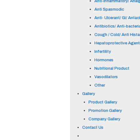
Anti-inflammatory/ Anal
Anti Spasmodic
Anti- Ulcerant/ Gi/ Antac
Antibiotics/ Anti-bacteri
Cough / Cold/ Anti Hist
Hepatoprotective Agent
Infertility
Hormones
Nutritional Product
Vasodilators
Other
Gallery
Product Gallery
Promotion Gallery
Company Gallery
Contact Us