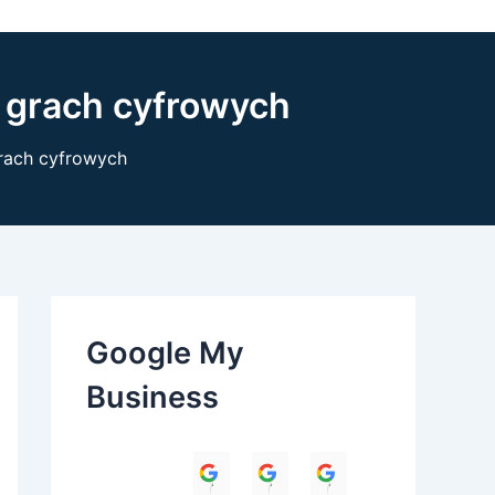
 grach cyfrowych
rach cyfrowych
Google My
Business
Himanshu
Umesh Dave
Parul Anand T
Amit 