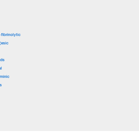
fibrinolytic
gesic
ids
al
aminic
s