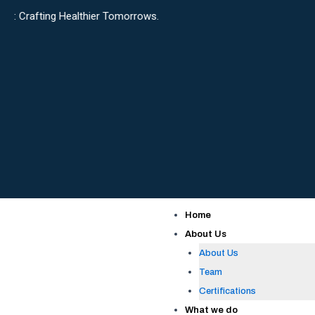
Skip
 Healthier Tomorrows.
to
content
Home
About Us
About Us
Team
Certifications
What we do