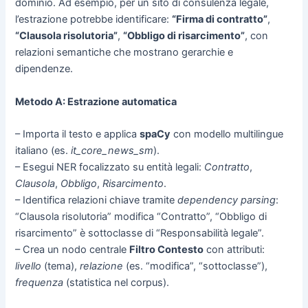
dominio. Ad esempio, per un sito di consulenza legale,
l’estrazione potrebbe identificare:
“Firma di contratto”
,
“Clausola risolutoria”
,
“Obbligo di risarcimento”
, con
relazioni semantiche che mostrano gerarchie e
dipendenze.
Metodo A: Estrazione automatica
– Importa il testo e applica
spaCy
con modello multilingue
italiano (es.
it_core_news_sm
).
– Esegui NER focalizzato su entità legali:
Contratto
,
Clausola
,
Obbligo
,
Risarcimento
.
– Identifica relazioni chiave tramite
dependency parsing
:
“Clausola risolutoria” modifica “Contratto”, “Obbligo di
risarcimento” è sottoclasse di “Responsabilità legale”.
– Crea un nodo centrale
Filtro Contesto
con attributi:
livello
(tema),
relazione
(es. “modifica”, “sottoclasse”),
frequenza
(statistica nel corpus).