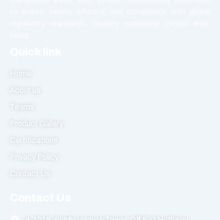
to ensure safety, efficacy, and compliance with global
regulatory standards, thereby enhancing patient well-
being.
Quick link
Home
About us
Teams
Product Gallery
Certifications
Privacy Policy
Contact Us
Contact Us
A/1016, Siddhi Vinayak Tower, Off S.G Highway,