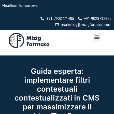
Skip
thier Tomorrows.
to
content
+91-7903771485
+91-9023792855
marketing@mizigfarmaco.com
Menu
Our Products
Guida esperta:
implementare filtri
contestuali
contestualizzati in CMS
per massimizzare il