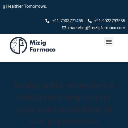
Skip
althier Tomorrows.
to
content
+91-7903771485
+91-9023792855
marketing@mizigfarmaco.com
Menu
Our Products
Analisi delle recensioni e
valutazioni degli utenti
sulle case produttrici di
slot più rinomate