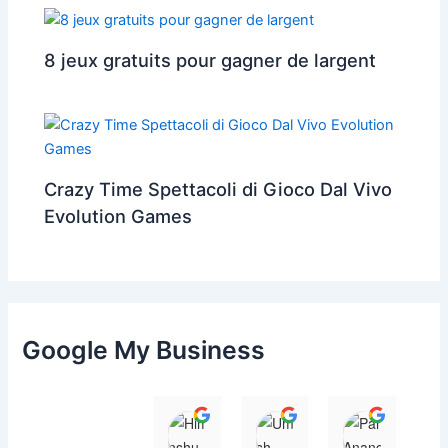
8 jeux gratuits pour gagner de largent
Crazy Time Spettacoli di Gioco Dal Vivo
Evolution Games
Google My Business
Himanshu
Umesh Dave
Parul 