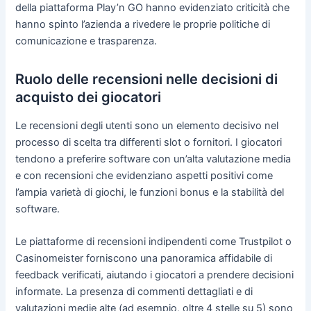
della piattaforma Play’n GO hanno evidenziato criticità che
hanno spinto l’azienda a rivedere le proprie politiche di
comunicazione e trasparenza.
Ruolo delle recensioni nelle decisioni di
acquisto dei giocatori
Le recensioni degli utenti sono un elemento decisivo nel
processo di scelta tra differenti slot o fornitori. I giocatori
tendono a preferire software con un’alta valutazione media
e con recensioni che evidenziano aspetti positivi come
l’ampia varietà di giochi, le funzioni bonus e la stabilità del
software.
Le piattaforme di recensioni indipendenti come Trustpilot o
Casinomeister forniscono una panoramica affidabile di
feedback verificati, aiutando i giocatori a prendere decisioni
informate. La presenza di commenti dettagliati e di
valutazioni medie alte (ad esempio, oltre 4 stelle su 5) sono