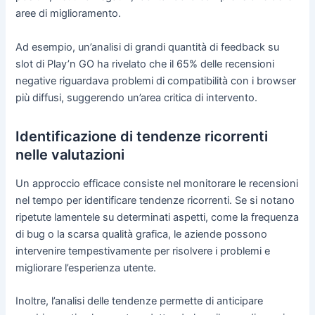
aree di miglioramento.
Ad esempio, un’analisi di grandi quantità di feedback su
slot di Play’n GO ha rivelato che il 65% delle recensioni
negative riguardava problemi di compatibilità con i browser
più diffusi, suggerendo un’area critica di intervento.
Identificazione di tendenze ricorrenti
nelle valutazioni
Un approccio efficace consiste nel monitorare le recensioni
nel tempo per identificare tendenze ricorrenti. Se si notano
ripetute lamentele su determinati aspetti, come la frequenza
di bug o la scarsa qualità grafica, le aziende possono
intervenire tempestivamente per risolvere i problemi e
migliorare l’esperienza utente.
Inoltre, l’analisi delle tendenze permette di anticipare