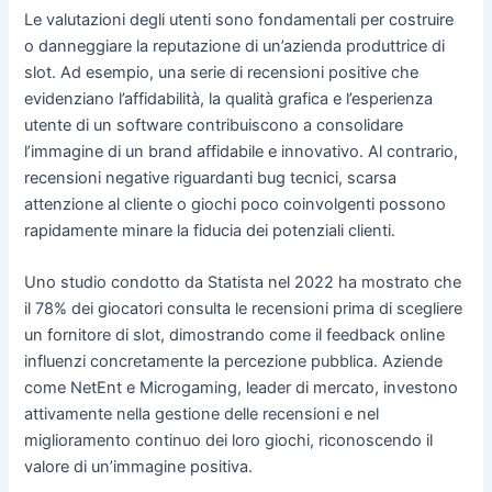
Le valutazioni degli utenti sono fondamentali per costruire
o danneggiare la reputazione di un’azienda produttrice di
slot. Ad esempio, una serie di recensioni positive che
evidenziano l’affidabilità, la qualità grafica e l’esperienza
utente di un software contribuiscono a consolidare
l’immagine di un brand affidabile e innovativo. Al contrario,
recensioni negative riguardanti bug tecnici, scarsa
attenzione al cliente o giochi poco coinvolgenti possono
rapidamente minare la fiducia dei potenziali clienti.
Uno studio condotto da Statista nel 2022 ha mostrato che
il 78% dei giocatori consulta le recensioni prima di scegliere
un fornitore di slot, dimostrando come il feedback online
influenzi concretamente la percezione pubblica. Aziende
come NetEnt e Microgaming, leader di mercato, investono
attivamente nella gestione delle recensioni e nel
miglioramento continuo dei loro giochi, riconoscendo il
valore di un’immagine positiva.