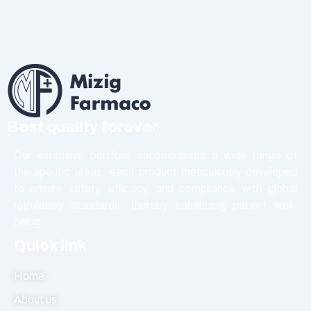
Nutritional Product
Oral Liquid
Other
Powder
Softgel Capsule
Syrup
Best quality forever
Tablet
Our extensive portfolio encompasses a wide range of
Vasodilators
therapeutic areas, each product meticulously developed
to ensure safety, efficacy, and compliance with global
regulatory standards, thereby enhancing patient well-
being.
Quick link
Home
About us