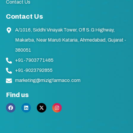
Contact Us
Contact Us
A/1016, Siddhi Vinayak Tower, Off S.G Highway,
Makarba, Near Maruti Kataria, Ahmedabad, Gujarat -
380051
+91-7903771485
+91-9023792855
marketing@mizigfarmaco.com
Find us
F
L
X
I
a
i
-
n
c
n
t
s
e
k
w
t
b
e
i
a
o
d
t
g