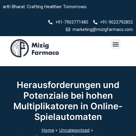
Skip
at: Crafting Healthier Tomorrows.
to
content
+91-7903771485
+91-9023792855
marketing@mizigfarmaco.com
Menu
Herausforderungen und
Potenziale bei hohen
Multiplikatoren in Online-
Spielautomaten
Home
Uncategorized