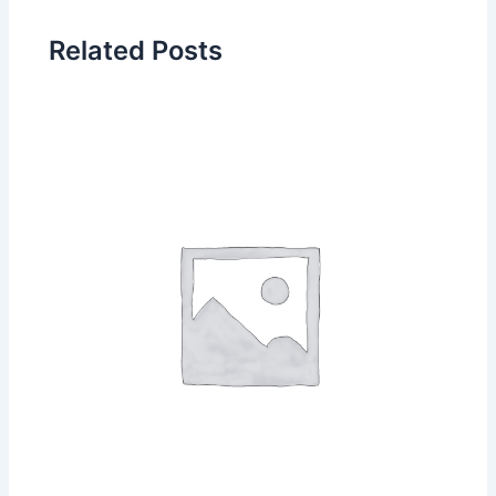
Related Posts