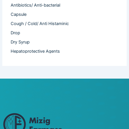
Antibiotics/ Anti-bacterial
Capsule
Cough / Cold/ Anti Histaminic
Drop
Dry Syrup
Hepatoprotective Agents
Hormones
Infertility
Injection
Nutritional Product
Oral Liquid
Other
Powder
Softgel Capsule