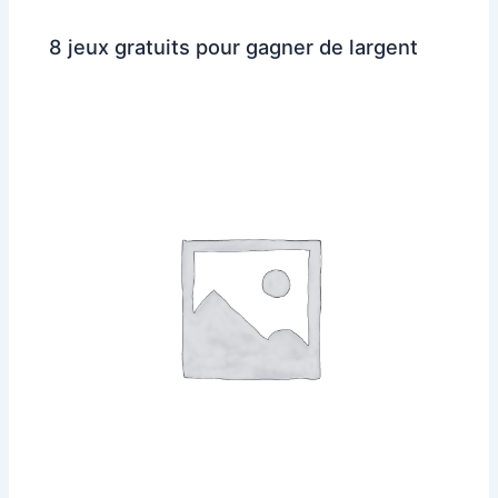
8 jeux gratuits pour gagner de largent