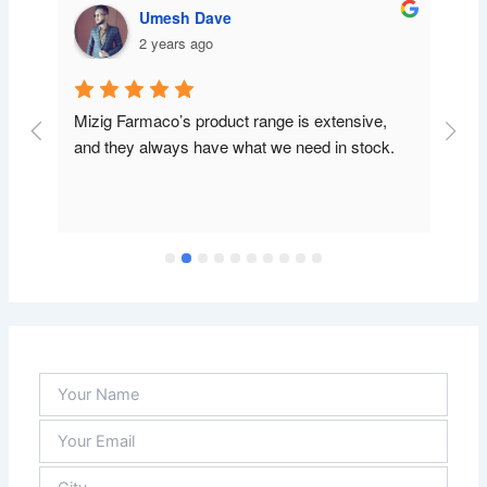
Umesh Dave
2 years ago
Mizig Farmaco’s product range is extensive, 
and they always have what we need in stock.