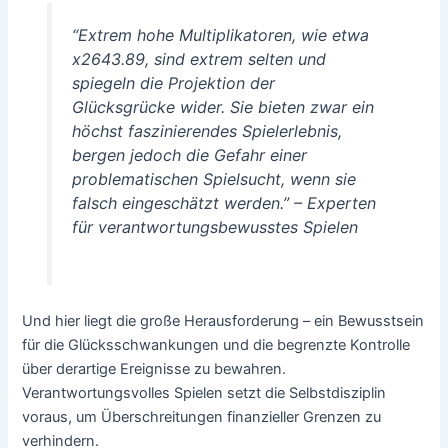
“Extrem hohe Multiplikatoren, wie etwa
x2643.89, sind extrem selten und
spiegeln die Projektion der
Glücksgrücke wider. Sie bieten zwar ein
höchst faszinierendes Spielerlebnis,
bergen jedoch die Gefahr einer
problematischen Spielsucht, wenn sie
falsch eingeschätzt werden.” –
Experten
für verantwortungsbewusstes Spielen
Und hier liegt die große Herausforderung – ein Bewusstsein
für die Glücksschwankungen und die begrenzte Kontrolle
über derartige Ereignisse zu bewahren.
Verantwortungsvolles Spielen setzt die Selbstdisziplin
voraus, um Überschreitungen finanzieller Grenzen zu
verhindern.