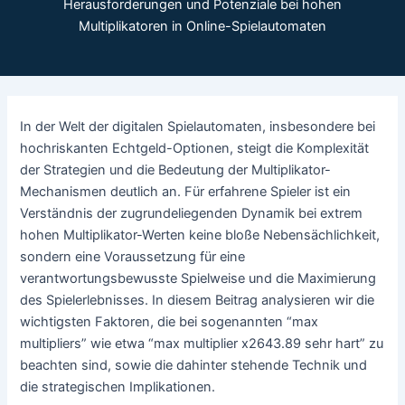
Herausforderungen und Potenziale bei hohen
Multiplikatoren in Online-Spielautomaten
In der Welt der digitalen Spielautomaten, insbesondere bei
hochriskanten Echtgeld-Optionen, steigt die Komplexität
der Strategien und die Bedeutung der Multiplikator-
Mechanismen deutlich an. Für erfahrene Spieler ist ein
Verständnis der zugrundeliegenden Dynamik bei extrem
hohen Multiplikator-Werten keine bloße Nebensächlichkeit,
sondern eine Voraussetzung für eine
verantwortungsbewusste Spielweise und die Maximierung
des Spielerlebnisses. In diesem Beitrag analysieren wir die
wichtigsten Faktoren, die bei sogenannten “max
multipliers” wie etwa
“max multiplier x2643.89 sehr hart”
zu
beachten sind, sowie die dahinter stehende Technik und
die strategischen Implikationen.