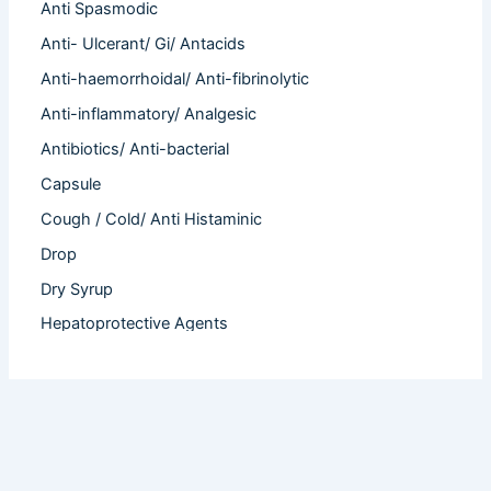
Anti Spasmodic
Anti- Ulcerant/ Gi/ Antacids
Anti-haemorrhoidal/ Anti-fibrinolytic
Anti-inflammatory/ Analgesic
Antibiotics/ Anti-bacterial
Capsule
Cough / Cold/ Anti Histaminic
Drop
Dry Syrup
Hepatoprotective Agents
Hormones
Infertility
Injection
Nutritional Product