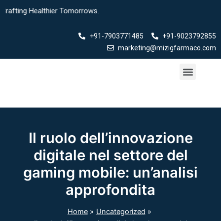
Skip
ting Healthier Tomorrows.
to
content
+91-7903771485
+91-9023792855
marketing@mizigfarmaco.com
Menu
Our Products
Il ruolo dell’innovazione
digitale nel settore del
gaming mobile: un’analisi
approfondita
Home
Uncategorized