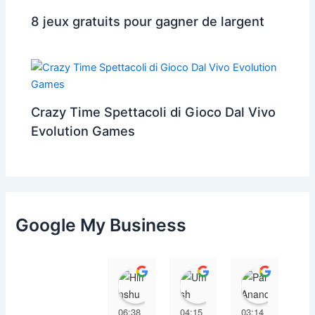
8 jeux gratuits pour gagner de largent
Crazy Time Spettacoli di Gioco Dal Vivo
Evolution Games
Google My Business
Himanshu
Umesh Dave
Parul 
06:38
04:15
03:14
03