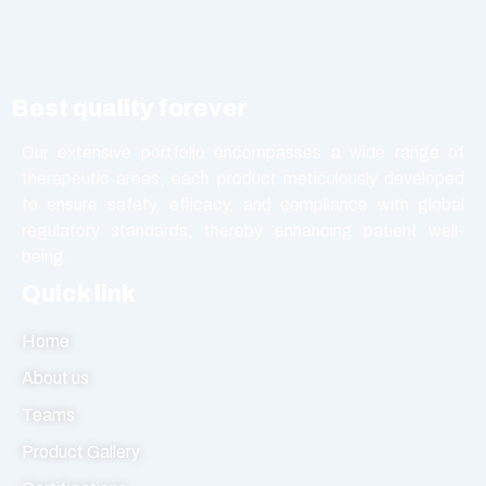
Oral Liquid
Other
Powder
Best quality forever
Softgel Capsule
Syrup
Our extensive portfolio encompasses a wide range of
therapeutic areas, each product meticulously developed
Tablet
to ensure safety, efficacy, and compliance with global
Vasodilators
regulatory standards, thereby enhancing patient well-
being.
Quick link
Home
About us
Teams
Product Gallery