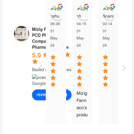
Himanshu
Umesh Dave
Parul 
06:38
04:15
03:14
03
Mizig Farmaco |
31
31
31
31
PCD Pharma
May
May
May
Ma
Company |
24
24
24
24
Pharma Franchise
5.0
Based on 30 reviews
Mizig 
review us on
Farm
aco’s 
produ
ct 
range 