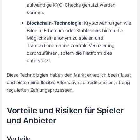
aufwändige KYC-Checks genutzt werden
können.
Blockchain-Technologie:
Kryptowährungen wie
Bitcoin, Ethereum oder Stablecoins bieten die
Möglichkeit, anonym zu spielen und
Transaktionen ohne zentrale Verifizierung
durchzuführen, sofern die Plattform dies
unterstützt.
Diese Technologien haben den Markt erheblich beeinflusst
und bieten eine flexible Alternative zu traditionellen, streng
regulierten Zahlungsprozessen.
Vorteile und Risiken für Spieler
und Anbieter
Vorteile