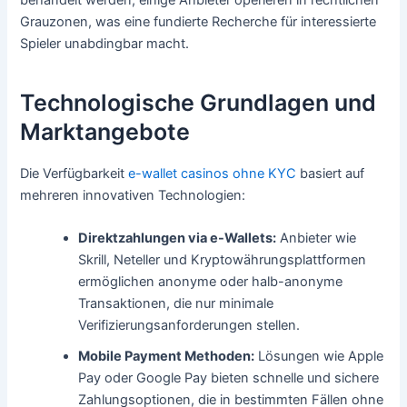
Grauzonen, was eine fundierte Recherche für interessierte
Spieler unabdingbar macht.
Technologische Grundlagen und
Marktangebote
Die Verfügbarkeit
e-wallet casinos ohne KYC
basiert auf
mehreren innovativen Technologien:
Direktzahlungen via e-Wallets:
Anbieter wie
Skrill, Neteller und Kryptowährungsplattformen
ermöglichen anonyme oder halb-anonyme
Transaktionen, die nur minimale
Verifizierungsanforderungen stellen.
Mobile Payment Methoden:
Lösungen wie Apple
Pay oder Google Pay bieten schnelle und sichere
Zahlungsoptionen, die in bestimmten Fällen ohne