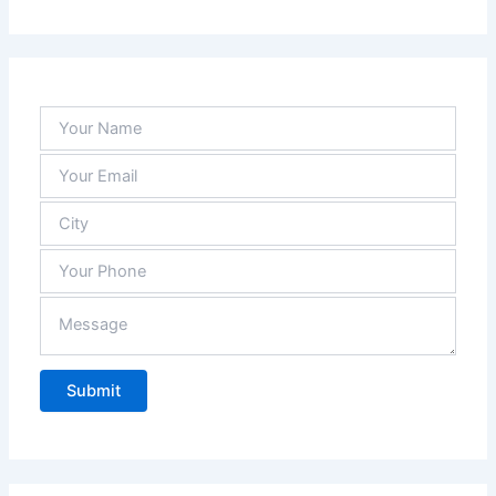
is 
exten
sive, 
and 
they 
alwa
ys 
have 
what 
we 
need 
in 
stock
.