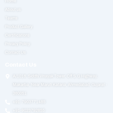
Home
About us
Teams
Product Gallery
Certifications
Privacy Policy
Contact Us
Contact Us
A/1016, Siddhi Vinayak Tower, Off S.G Highway,
Makarba, Near Maruti Kataria, Ahmedabad, Gujarat -
380051
+91-7903771485
+91-9023792855