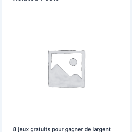
8 jeux gratuits pour gagner de largent