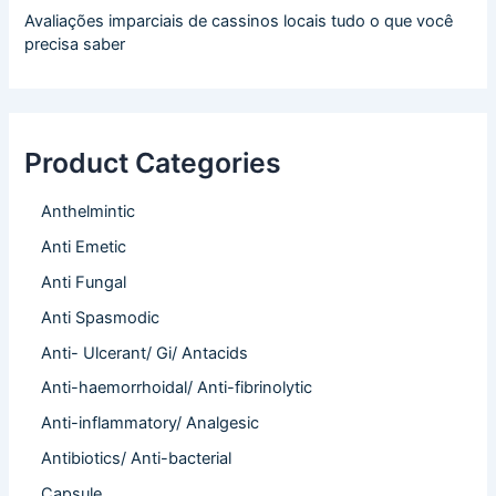
Avaliações imparciais de cassinos locais tudo o que você
precisa saber
Product Categories
Anthelmintic
Anti Emetic
Anti Fungal
Anti Spasmodic
Anti- Ulcerant/ Gi/ Antacids
Anti-haemorrhoidal/ Anti-fibrinolytic
Anti-inflammatory/ Analgesic
Antibiotics/ Anti-bacterial
Capsule