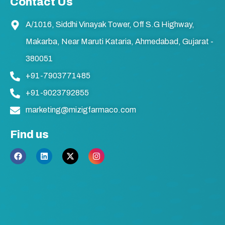
Contact Us
A/1016, Siddhi Vinayak Tower, Off S.G Highway,
Makarba, Near Maruti Kataria, Ahmedabad, Gujarat -
380051
+91-7903771485
+91-9023792855
marketing@mizigfarmaco.com
Find us
F
L
X
I
a
i
-
n
c
n
t
s
e
k
w
t
b
e
i
a
o
d
t
g
o
i
t
r
k
n
e
a
r
m