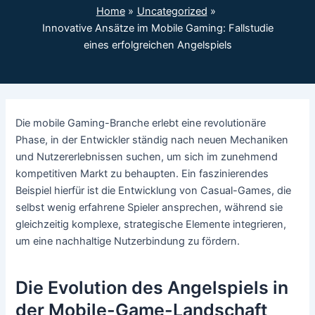
Home
Uncategorized
Innovative Ansätze im Mobile Gaming: Fallstudie
eines erfolgreichen Angelspiels
Die mobile Gaming-Branche erlebt eine revolutionäre
Phase, in der Entwickler ständig nach neuen Mechaniken
und Nutzererlebnissen suchen, um sich im zunehmend
kompetitiven Markt zu behaupten. Ein faszinierendes
Beispiel hierfür ist die Entwicklung von Casual-Games, die
selbst wenig erfahrene Spieler ansprechen, während sie
gleichzeitig komplexe, strategische Elemente integrieren,
um eine nachhaltige Nutzerbindung zu fördern.
Die Evolution des Angelspiels in
der Mobile-Game-Landschaft