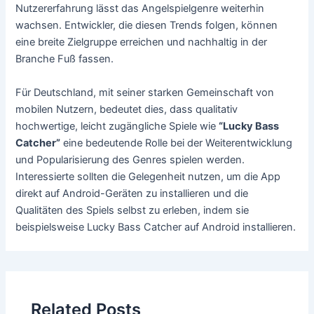
Nutzererfahrung lässt das Angelspielgenre weiterhin
wachsen. Entwickler, die diesen Trends folgen, können
eine breite Zielgruppe erreichen und nachhaltig in der
Branche Fuß fassen.
Für Deutschland, mit seiner starken Gemeinschaft von
mobilen Nutzern, bedeutet dies, dass qualitativ
hochwertige, leicht zugängliche Spiele wie
“Lucky Bass
Catcher”
eine bedeutende Rolle bei der Weiterentwicklung
und Popularisierung des Genres spielen werden.
Interessierte sollten die Gelegenheit nutzen, um die App
direkt auf Android-Geräten zu installieren und die
Qualitäten des Spiels selbst zu erleben, indem sie
beispielsweise Lucky Bass Catcher auf Android installieren.
Related Posts