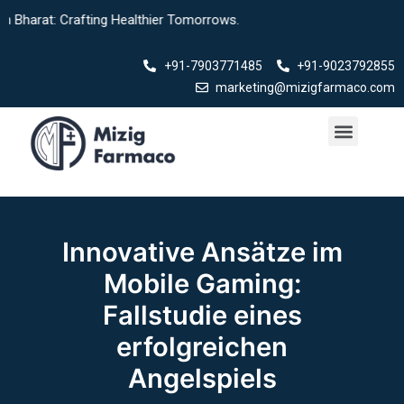
Skip
 Crafting Healthier Tomorrows.
to
content
+91-7903771485
+91-9023792855
marketing@mizigfarmaco.com
Menu
Innovative Ansätze im
Mobile Gaming:
Fallstudie eines
erfolgreichen
Angelspiels