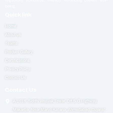
regulatory standards, thereby enhancing patient well-
being.
Quick link
Home
About us
Teams
Product Gallery
Certifications
Privacy Policy
Contact Us
Contact Us
A/1016, Siddhi Vinayak Tower, Off S.G Highway,
Makarba, Near Maruti Kataria, Ahmedabad, Gujarat -