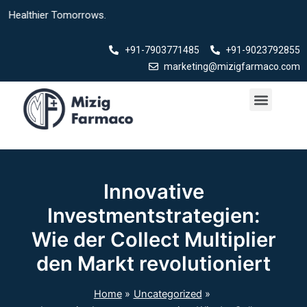
Skip
althier Tomorrows.
to
content
+91-7903771485
+91-9023792855
marketing@mizigfarmaco.com
Menu
Our Products
Innovative
Investmentstrategien:
Wie der Collect Multiplier
den Markt revolutioniert
Home
Uncategorized