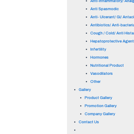
Anti-inflammatory/ Anal
Anti Spasmodic
Anti- Ulcerant/ Gi/ Antac
Antibiotics/ Anti-bacteri
Cough / Cold/ Anti Hist
Hepatoprotective Agent
Infertility
Hormones
Nutritional Product
Vasodilators
Other
Gallery
Product Gallery
Promotion Gallery
Company Gallery
Contact Us