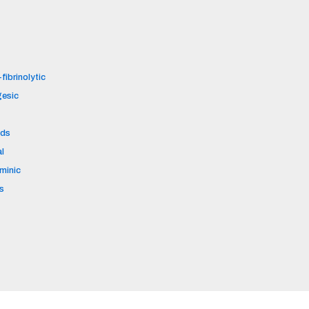
fibrinolytic
gesic
ids
al
aminic
s