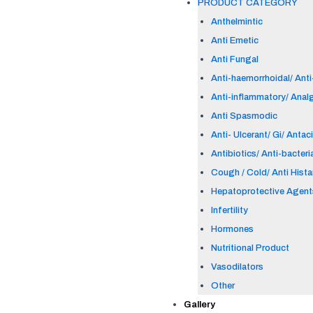
PRODUCT CATEGORY
Anthelmintic
Anti Emetic
Anti Fungal
Anti-haemorrhoidal/ Anti-
Anti-inflammatory/ Anal
Anti Spasmodic
Anti- Ulcerant/ Gi/ Antac
Antibiotics/ Anti-bacteri
Cough / Cold/ Anti Hist
Hepatoprotective Agent
Infertility
Hormones
Nutritional Product
Vasodilators
Other
Gallery