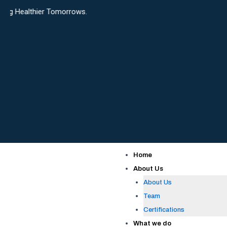
Skip
er Tomorrows.
to
content
Home
About Us
About Us
Team
Certifications
What we do