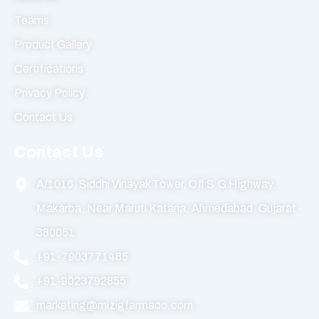
Teams
Product Gallery
Certifications
Privacy Policy
Contact Us
Contact Us
A/1016, Siddhi Vinayak Tower, Off S.G Highway,
Makarba, Near Maruti Kataria, Ahmedabad, Gujarat -
380051
+91-7903771485
+91-9023792855
marketing@mizigfarmaco.com