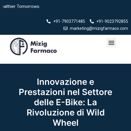
Skip
ier Tomorrows.
to
content
+91-7903771485
+91-9023792855
marketing@mizigfarmaco.com
Menu
Our Products
Innovazione e
Prestazioni nel Settore
delle E-Bike: La
Rivoluzione di Wild
Wheel