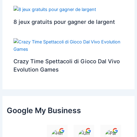
8 jeux gratuits pour gagner de largent
Crazy Time Spettacoli di Gioco Dal Vivo
Evolution Games
Google My Business
Himanshu
Umesh Dave
Parul 