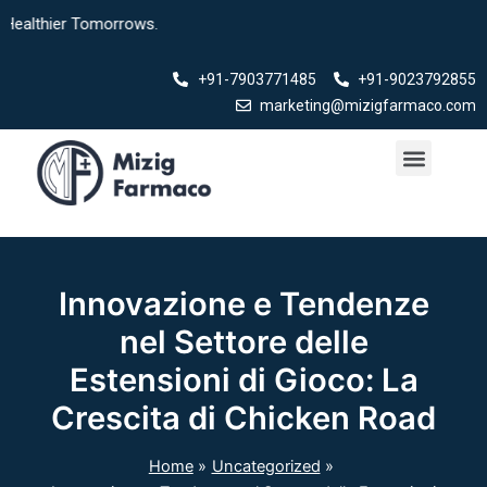
Skip
thier Tomorrows.
to
content
+91-7903771485
+91-9023792855
marketing@mizigfarmaco.com
Menu
Our Products
Innovazione e Tendenze
nel Settore delle
Estensioni di Gioco: La
Crescita di Chicken Road
Home
Uncategorized