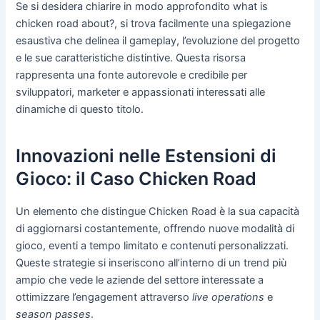
Se si desidera chiarire in modo approfondito what is
chicken road about?, si trova facilmente una spiegazione
esaustiva che delinea il gameplay, l’evoluzione del progetto
e le sue caratteristiche distintive. Questa risorsa
rappresenta una fonte autorevole e credibile per
sviluppatori, marketer e appassionati interessati alle
dinamiche di questo titolo.
Innovazioni nelle Estensioni di
Gioco: il Caso Chicken Road
Un elemento che distingue Chicken Road è la sua capacità
di aggiornarsi costantemente, offrendo nuove modalità di
gioco, eventi a tempo limitato e contenuti personalizzati.
Queste strategie si inseriscono all’interno di un trend più
ampio che vede le aziende del settore interessate a
ottimizzare l’engagement attraverso
live operations
e
season passes
.