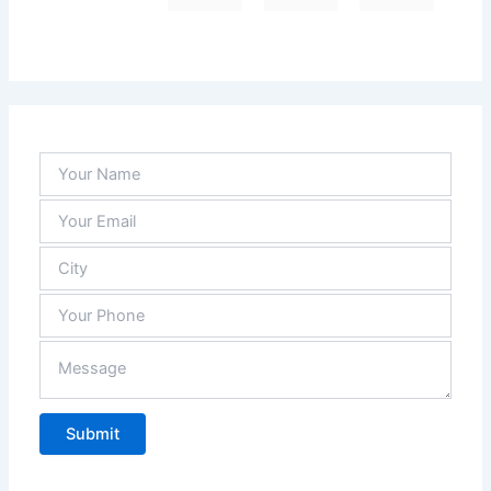
ct 
range 
is 
exten
sive, 
and 
they 
alwa
ys 
have 
what 
we 
need 
in 
stock
.