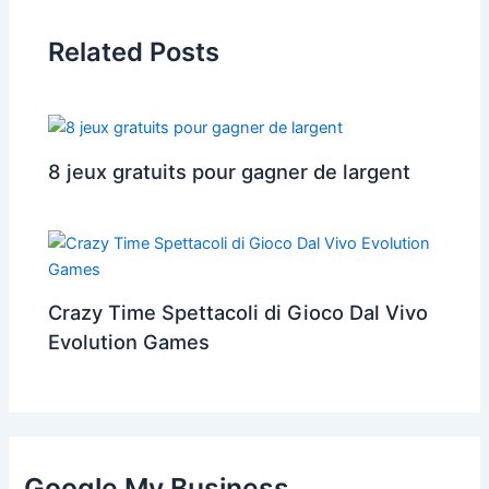
Related Posts
8 jeux gratuits pour gagner de largent
Crazy Time Spettacoli di Gioco Dal Vivo
Evolution Games
Google My Business