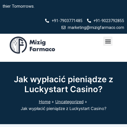
Skip
er Tomorrows.
to
content
+91-7903771485
+91-9023792855
marketing@mizigfarmaco.com
Menu
Our Products
Jak wypłacić pieniądze z
Luckystart Casino?
Home
Uncategorized
Jak wypłacić pieniądze z Luckystart Casino?