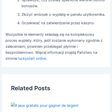
Sprawdzić, czy zostały spełnione warunki obrotu
bonusów.
Złożyć wniosek o wypłatę w panelu użytkownika.
Oczekiwać na zatwierdzenie przez kasyno.
Wszystkie te elementy składają się na kompleksowy
proces wypłaty, który, jeśli zostanie wykonany zgodnie z
zaleceniami, powinien przebiegać płynnie i
bezproblemowo. Więcej informacji znajdą Państwo na
stronie
luckystart online
.
Related Posts