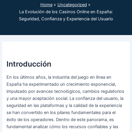
Home
Uncategorized
La Evolución de los Casinos Online en España:
Seguridad, Confianza y Experiencia del Usuario
Introducción
En los últimos años, la industria del juego en línea en
España ha experimentado un crecimiento exponencial,
impulsado por avances tecnológicos, cambios regulatorios
y una mayor aceptación social. La confianza del usuario, la
seguridad en las plataformas y la calidad de la experiencia
se han convertido en los pilares fundamentales para el
éxito de los operadores. Dentro de este panorama, es
fundamental analizar cómo los recursos confiables y las