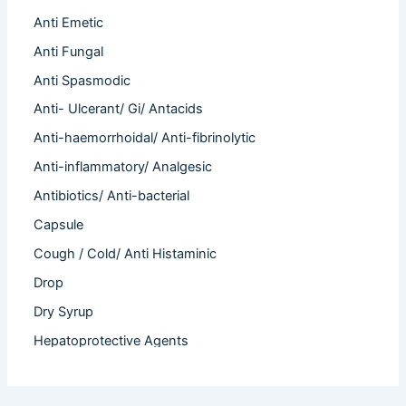
Anti Emetic
Anti Fungal
Anti Spasmodic
Anti- Ulcerant/ Gi/ Antacids
Anti-haemorrhoidal/ Anti-fibrinolytic
Anti-inflammatory/ Analgesic
Antibiotics/ Anti-bacterial
Capsule
Cough / Cold/ Anti Histaminic
Drop
Dry Syrup
Hepatoprotective Agents
Hormones
Infertility