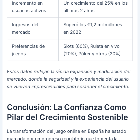
Incremento en
Un crecimiento del 25% en los
usuarios activos
últimos 2 años
Ingresos del
Superó los €1,2 mil millones
mercado
en 2022
Preferencias de
Slots (60%), Ruleta en vivo
juegos
(20%), Póker y otros (20%)
Estos datos reflejan la rápida expansión y maduración del
mercado, donde la seguridad y la experiencia del usuario
se vuelven imprescindibles para sostener el crecimiento.
Conclusión: La Confianza Como
Pilar del Crecimiento Sostenible
La transformación del juego online en España ha estado
marcada por un progreso regulatorio que fomenta la