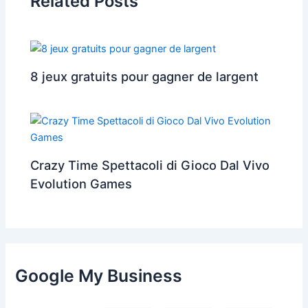
Related Posts
8 jeux gratuits pour gagner de largent
Crazy Time Spettacoli di Gioco Dal Vivo
Evolution Games
Google My Business