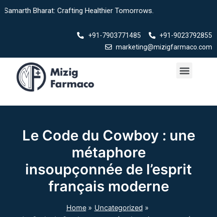
Skip
Bharat: Crafting Healthier Tomorrows.
to
content
+91-7903771485
+91-9023792855
marketing@mizigfarmaco.com
Menu
Le Code du Cowboy : une
métaphore
insoupçonnée de l’esprit
français moderne
Home
Uncategorized