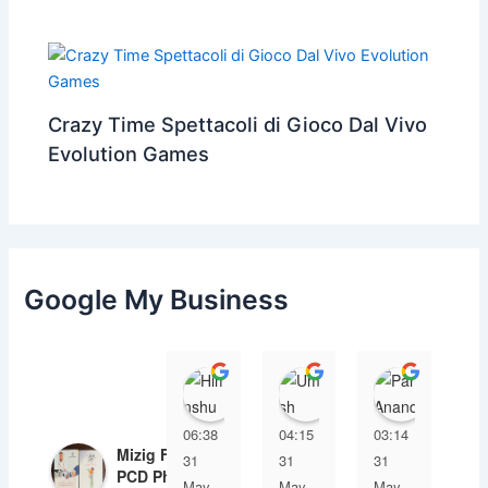
Crazy Time Spettacoli di Gioco Dal Vivo
Evolution Games
Google My Business
Himanshu
Umesh Dave
Parul 
06:38
04:15
03:14
03
Mizig Farmaco |
31
31
31
31
PCD Pharma
May
May
May
Ma