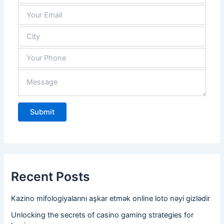
ys 
have 
what 
we 
need 
in 
stock
.
Recent Posts
Kazino mifologiyalarını aşkar etmək online loto nəyi gizlədir
Unlocking the secrets of casino gaming strategies for