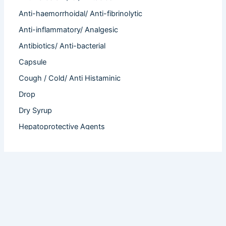
Anti-haemorrhoidal/ Anti-fibrinolytic
Anti-inflammatory/ Analgesic
Antibiotics/ Anti-bacterial
Capsule
Cough / Cold/ Anti Histaminic
Drop
Dry Syrup
Hepatoprotective Agents
Hormones
Infertility
Injection
Nutritional Product
Oral Liquid
Other