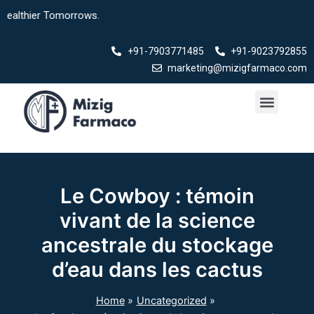
Skip
hier Tomorrows.
to
content
+91-7903771485
+91-9023792855
marketing@mizigfarmaco.com
Menu
Our Products
Le Cowboy : témoin
vivant de la science
ancestrale du stockage
d’eau dans les cactus
Home
Uncategorized