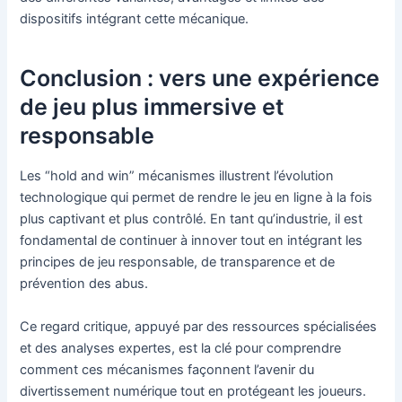
dispositifs intégrant cette mécanique.
Conclusion : vers une expérience
de jeu plus immersive et
responsable
Les “hold and win” mécanismes illustrent l’évolution
technologique qui permet de rendre le jeu en ligne à la fois
plus captivant et plus contrôlé. En tant qu’industrie, il est
fondamental de continuer à innover tout en intégrant les
principes de jeu responsable, de transparence et de
prévention des abus.
Ce regard critique, appuyé par des ressources spécialisées
et des analyses expertes, est la clé pour comprendre
comment ces mécanismes façonnent l’avenir du
divertissement numérique tout en protégeant les joueurs.