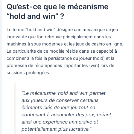
Qu’est-ce que le mécanisme
“hold and win” ?
Le terme “hold and win” désigne une mécanique de jeu
innovante que l’on retrouve principalement dans les
machines à sous modernes et les jeux de casino en ligne.
La particularité de ce modèle réside dans sa capacité à
combiner à la fois la persistance du joueur (hold) et la
promesse de récompenses importantes (win) lors de
sessions prolongées.
“Le mécanisme ‘hold and win’ permet
aux joueurs de conserver certains
éléments clés de leur jeu tout en
continuant à accumuler des prix, créant
ainsi une expérience immersive et
potentiellement plus lucrative.”