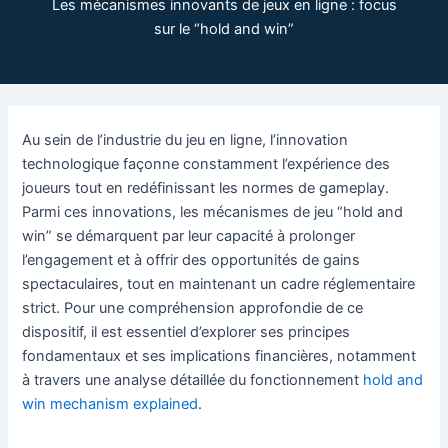
Les mécanismes innovants de jeux en ligne : focus
sur le “hold and win”
Au sein de l’industrie du jeu en ligne, l’innovation
technologique façonne constamment l’expérience des
joueurs tout en redéfinissant les normes de gameplay.
Parmi ces innovations, les mécanismes de jeu “hold and
win” se démarquent par leur capacité à prolonger
l’engagement et à offrir des opportunités de gains
spectaculaires, tout en maintenant un cadre réglementaire
strict. Pour une compréhension approfondie de ce
dispositif, il est essentiel d’explorer ses principes
fondamentaux et ses implications financières, notamment
à travers une analyse détaillée du fonctionnement
hold and
win mechanism explained
.