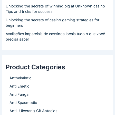
Unlocking the secrets of winning big at Unknown casino
Tips and tricks for success
Unlocking the secrets of casino gaming strategies for
beginners
Avaliações imparciais de cassinos locais tudo o que você
precisa saber
Product Categories
Anthelmintic
Anti Emetic
Anti Fungal
Anti Spasmodic
Anti- Ulcerant/ Gi/ Antacids