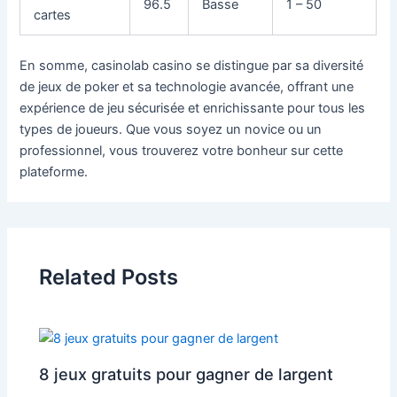
96.5
Basse
1 – 50
cartes
En somme, casinolab casino se distingue par sa diversité
de jeux de poker et sa technologie avancée, offrant une
expérience de jeu sécurisée et enrichissante pour tous les
types de joueurs. Que vous soyez un novice ou un
professionnel, vous trouverez votre bonheur sur cette
plateforme.
Related Posts
8 jeux gratuits pour gagner de largent