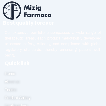
Powder
Softgel Capsule
Syrup
Best quality forever
Tablet
Our extensive portfolio encompasses a wide range of
Vasodilators
therapeutic areas, each product meticulously developed
to ensure safety, efficacy, and compliance with global
regulatory standards, thereby enhancing patient well-
being.
Quick link
Home
About us
Teams
Product Gallery
Certifications