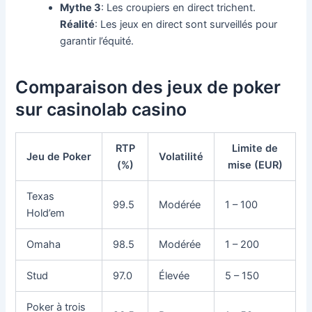
Mythe 3
: Les croupiers en direct trichent.
Réalité
: Les jeux en direct sont surveillés pour
garantir l’équité.
Comparaison des jeux de poker
sur casinolab casino
RTP
Limite de
Jeu de Poker
Volatilité
(%)
mise (EUR)
Texas
99.5
Modérée
1 – 100
Hold’em
Omaha
98.5
Modérée
1 – 200
Stud
97.0
Élevée
5 – 150
Poker à trois