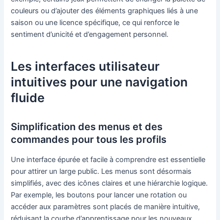
couleurs ou d’ajouter des éléments graphiques liés à une
saison ou une licence spécifique, ce qui renforce le
sentiment d’unicité et d’engagement personnel.
Les interfaces utilisateur
intuitives pour une navigation
fluide
Simplification des menus et des
commandes pour tous les profils
Une interface épurée et facile à comprendre est essentielle
pour attirer un large public. Les menus sont désormais
simplifiés, avec des icônes claires et une hiérarchie logique.
Par exemple, les boutons pour lancer une rotation ou
accéder aux paramètres sont placés de manière intuitive,
réduisant la courbe d’apprentissage pour les nouveaux