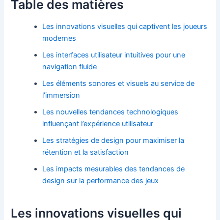
Table des matières
Les innovations visuelles qui captivent les joueurs
modernes
Les interfaces utilisateur intuitives pour une
navigation fluide
Les éléments sonores et visuels au service de
l’immersion
Les nouvelles tendances technologiques
influençant l’expérience utilisateur
Les stratégies de design pour maximiser la
rétention et la satisfaction
Les impacts mesurables des tendances de
design sur la performance des jeux
Les innovations visuelles qui