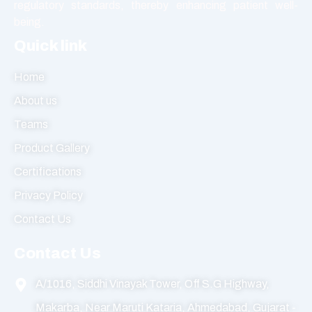
regulatory standards, thereby enhancing patient well-
being.
Quick link
Home
About us
Teams
Product Gallery
Certifications
Privacy Policy
Contact Us
Contact Us
A/1016, Siddhi Vinayak Tower, Off S.G Highway,
Makarba, Near Maruti Kataria, Ahmedabad, Gujarat -