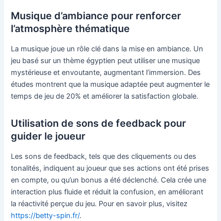
Musique d’ambiance pour renforcer
l’atmosphère thématique
La musique joue un rôle clé dans la mise en ambiance. Un
jeu basé sur un thème égyptien peut utiliser une musique
mystérieuse et envoutante, augmentant l’immersion. Des
études montrent que la musique adaptée peut augmenter le
temps de jeu de 20% et améliorer la satisfaction globale.
Utilisation de sons de feedback pour
guider le joueur
Les sons de feedback, tels que des cliquements ou des
tonalités, indiquent au joueur que ses actions ont été prises
en compte, ou qu’un bonus a été déclenché. Cela crée une
interaction plus fluide et réduit la confusion, en améliorant
la réactivité perçue du jeu. Pour en savoir plus, visitez
https://betty-spin.fr/
.