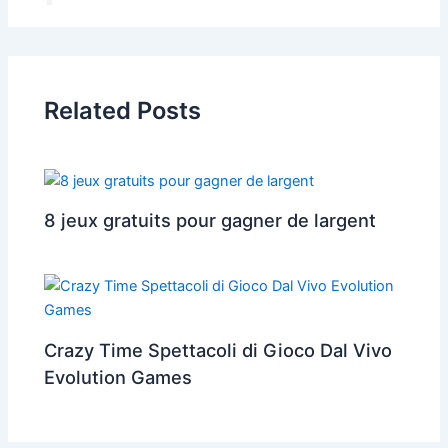
Related Posts
8 jeux gratuits pour gagner de largent
Crazy Time Spettacoli di Gioco Dal Vivo
Evolution Games