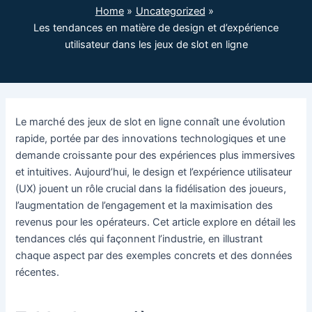
Home
Uncategorized
Les tendances en matière de design et d’expérience
utilisateur dans les jeux de slot en ligne
Le marché des jeux de slot en ligne connaît une évolution
rapide, portée par des innovations technologiques et une
demande croissante pour des expériences plus immersives
et intuitives. Aujourd’hui, le design et l’expérience utilisateur
(UX) jouent un rôle crucial dans la fidélisation des joueurs,
l’augmentation de l’engagement et la maximisation des
revenus pour les opérateurs. Cet article explore en détail les
tendances clés qui façonnent l’industrie, en illustrant
chaque aspect par des exemples concrets et des données
récentes.