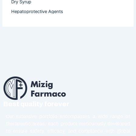
Dry Syrup
Hepatoprotective Agents
Hormones
Infertility
Injection
Nutritional Product
Oral Liquid
Other
Powder
Softgel Capsule
Syrup
Best quality forever
Tablet
Our extensive portfolio encompasses a wide range of
Vasodilators
therapeutic areas, each product meticulously developed
to ensure safety, efficacy, and compliance with global