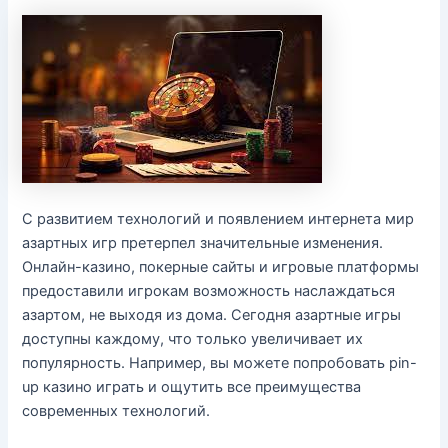
С развитием технологий и появлением интернета мир
азартных игр претерпел значительные изменения.
Онлайн-казино, покерные сайты и игровые платформы
предоставили игрокам возможность наслаждаться
азартом, не выходя из дома. Сегодня азартные игры
доступны каждому, что только увеличивает их
популярность. Например, вы можете попробовать pin-
up казино играть и ощутить все преимущества
современных технологий.