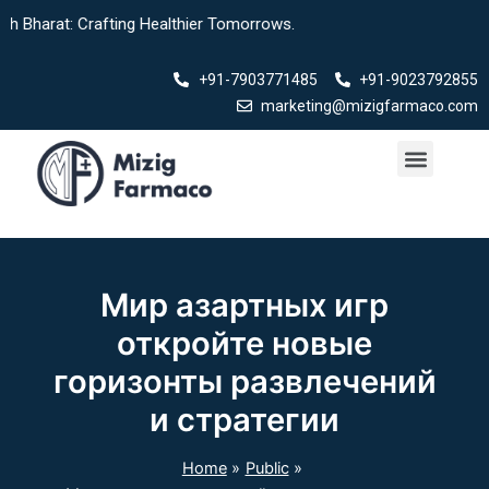
Skip
 Crafting Healthier Tomorrows.
to
content
+91-7903771485
+91-9023792855
marketing@mizigfarmaco.com
Menu
Мир азартных игр
откройте новые
горизонты развлечений
и стратегии
Home
Public