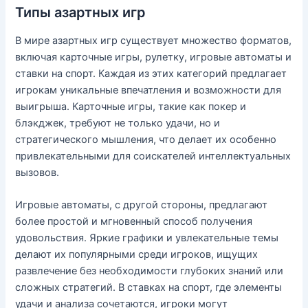
Типы азартных игр
В мире азартных игр существует множество форматов,
включая карточные игры, рулетку, игровые автоматы и
ставки на спорт. Каждая из этих категорий предлагает
игрокам уникальные впечатления и возможности для
выигрыша. Карточные игры, такие как покер и
блэкджек, требуют не только удачи, но и
стратегического мышления, что делает их особенно
привлекательными для соискателей интеллектуальных
вызовов.
Игровые автоматы, с другой стороны, предлагают
более простой и мгновенный способ получения
удовольствия. Яркие графики и увлекательные темы
делают их популярными среди игроков, ищущих
развлечение без необходимости глубоких знаний или
сложных стратегий. В ставках на спорт, где элементы
удачи и анализа сочетаются, игроки могут