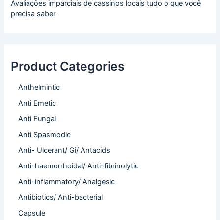
Avaliações imparciais de cassinos locais tudo o que você
precisa saber
Product Categories
Anthelmintic
Anti Emetic
Anti Fungal
Anti Spasmodic
Anti- Ulcerant/ Gi/ Antacids
Anti-haemorrhoidal/ Anti-fibrinolytic
Anti-inflammatory/ Analgesic
Antibiotics/ Anti-bacterial
Capsule