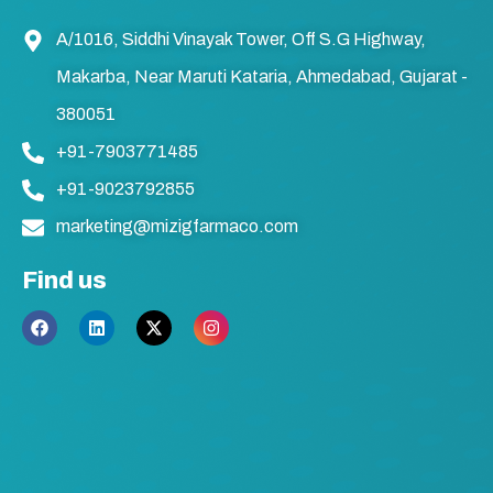
A/1016, Siddhi Vinayak Tower, Off S.G Highway,
Makarba, Near Maruti Kataria, Ahmedabad, Gujarat -
380051
+91-7903771485
+91-9023792855
marketing@mizigfarmaco.com
Find us
F
L
X
I
a
i
-
n
c
n
t
s
e
k
w
t
b
e
i
a
o
d
t
g
o
i
t
r
k
n
e
a
r
m