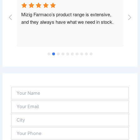
Mizig Farmaco’s product range is extensive, 
and they always have what we need in stock.