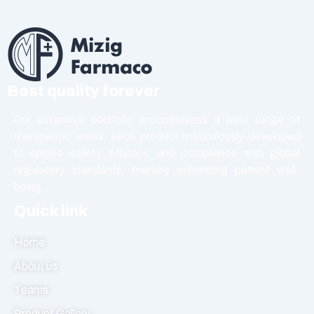
Other
Powder
Softgel Capsule
Syrup
Best quality forever
Tablet
Our extensive portfolio encompasses a wide range of
Vasodilators
therapeutic areas, each product meticulously developed
to ensure safety, efficacy, and compliance with global
regulatory standards, thereby enhancing patient well-
being.
Quick link
Home
About us
Teams
Product Gallery