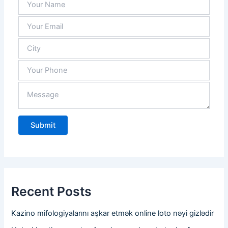
alwa
ys 
have 
what 
we 
need 
in 
stock
.
Recent Posts
Kazino mifologiyalarını aşkar etmək online loto nəyi gizlədir