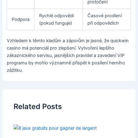
protočení
Rychlé odpovědi
Časové prodlení
Podpora
(pokud funguje)
při odpovědích
Vzhledem k těmto kladům a záporům je jasné, že quickwin
casino má potenciál pro zlepšení. Vytvoření lepšího
zákaznického servisu, jasnějších pravidel a zavedení VIP
programu by mohlo významně přispět k posílení herního
zážitku.
Related Posts