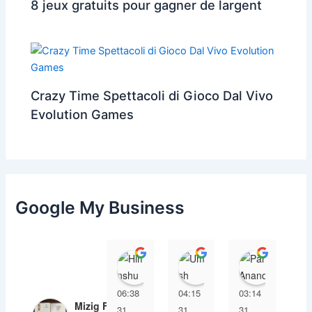
8 jeux gratuits pour gagner de largent
Crazy Time Spettacoli di Gioco Dal Vivo
Evolution Games
Google My Business
Himanshu
Umesh Dave
Parul 
06:38
04:15
03:14
03
Mizig Farmaco |
31
31
31
31