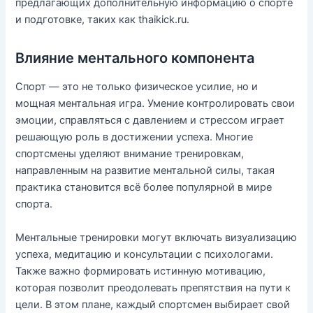
предлагающих дополнительную информацию о спорте
и подготовке, таких как thaikick.ru.
Влияние ментального компонента
Спорт — это не только физическое усилие, но и
мощная ментальная игра. Умение контролировать свои
эмоции, справляться с давлением и стрессом играет
решающую роль в достижении успеха. Многие
спортсмены уделяют внимание тренировкам,
направленным на развитие ментальной силы, такая
практика становится всё более популярной в мире
спорта.
Ментальные тренировки могут включать визуализацию
успеха, медитацию и консультации с психологами.
Также важно формировать истинную мотивацию,
которая позволит преодолевать препятствия на пути к
цели. В этом плане, каждый спортсмен выбирает свой