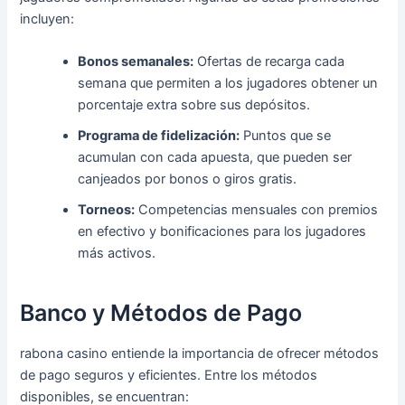
incluyen:
Bonos semanales:
Ofertas de recarga cada
semana que permiten a los jugadores obtener un
porcentaje extra sobre sus depósitos.
Programa de fidelización:
Puntos que se
acumulan con cada apuesta, que pueden ser
canjeados por bonos o giros gratis.
Torneos:
Competencias mensuales con premios
en efectivo y bonificaciones para los jugadores
más activos.
Banco y Métodos de Pago
rabona casino entiende la importancia de ofrecer métodos
de pago seguros y eficientes. Entre los métodos
disponibles, se encuentran: