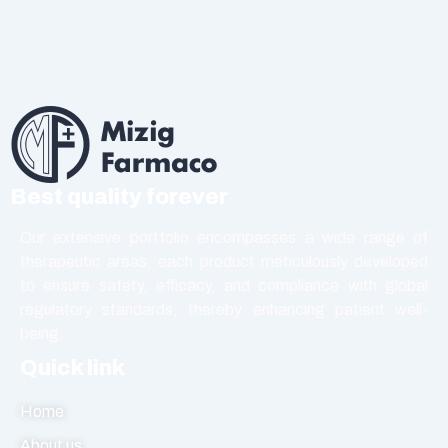
Nutritional Product
Oral Liquid
Other
Powder
Softgel Capsule
Syrup
Best quality forever
Tablet
Our extensive portfolio encompasses a wide range of
Vasodilators
therapeutic areas, each product meticulously developed
to ensure safety, efficacy, and compliance with global
regulatory standards, thereby enhancing patient well-
being.
Quick link
Home
About us