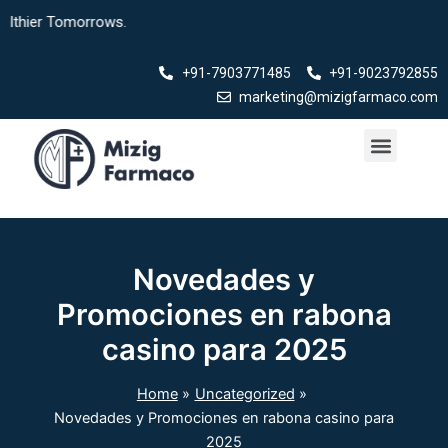
Skip
er Tomorrows.
to
content
+91-7903771485
+91-9023792855
marketing@mizigfarmaco.com
Menu
Our Products
Novedades y
Promociones en rabona
casino para 2025
Home
Uncategorized
Novedades y Promociones en rabona casino para
2025