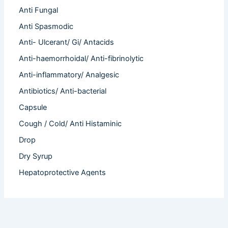
Anti Fungal
Anti Spasmodic
Anti- Ulcerant/ Gi/ Antacids
Anti-haemorrhoidal/ Anti-fibrinolytic
Anti-inflammatory/ Analgesic
Antibiotics/ Anti-bacterial
Capsule
Cough / Cold/ Anti Histaminic
Drop
Dry Syrup
Hepatoprotective Agents
Hormones
Infertility
Injection