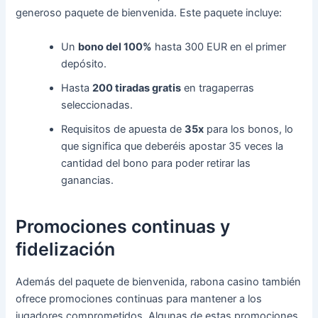
generoso paquete de bienvenida. Este paquete incluye:
Un
bono del 100%
hasta 300 EUR en el primer
depósito.
Hasta
200 tiradas gratis
en tragaperras
seleccionadas.
Requisitos de apuesta de
35x
para los bonos, lo
que significa que deberéis apostar 35 veces la
cantidad del bono para poder retirar las
ganancias.
Promociones continuas y
fidelización
Además del paquete de bienvenida, rabona casino también
ofrece promociones continuas para mantener a los
jugadores comprometidos. Algunas de estas promociones