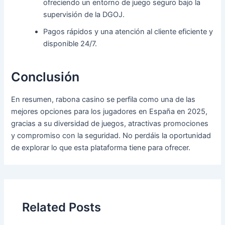
ofreciendo un entorno de juego seguro bajo la
supervisión de la DGOJ.
Pagos rápidos y una atención al cliente eficiente y
disponible 24/7.
Conclusión
En resumen, rabona casino se perfila como una de las
mejores opciones para los jugadores en España en 2025,
gracias a su diversidad de juegos, atractivas promociones
y compromiso con la seguridad. No perdáis la oportunidad
de explorar lo que esta plataforma tiene para ofrecer.
Related Posts