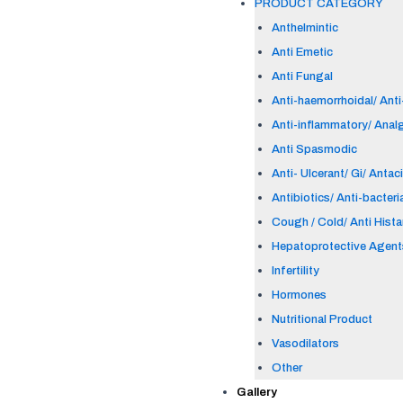
PRODUCT CATEGORY
Anthelmintic
Anti Emetic
Anti Fungal
Anti-haemorrhoidal/ Anti-
Anti-inflammatory/ Anal
Anti Spasmodic
Anti- Ulcerant/ Gi/ Antac
Antibiotics/ Anti-bacteri
Cough / Cold/ Anti Hist
Hepatoprotective Agent
Infertility
Hormones
Nutritional Product
Vasodilators
Other
Gallery