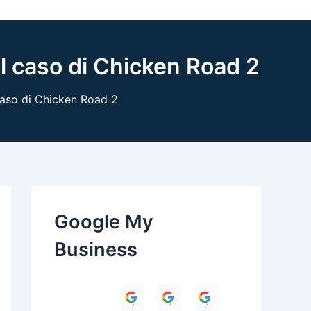
il caso di Chicken Road 2
 caso di Chicken Road 2
Google My
Business
Himanshu
Umesh Dave
Parul Anand T
Amit 