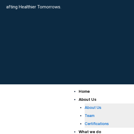
Skip
althier Tomorrows.
to
content
Home
About Us
About Us
Team
Certifications
What we do