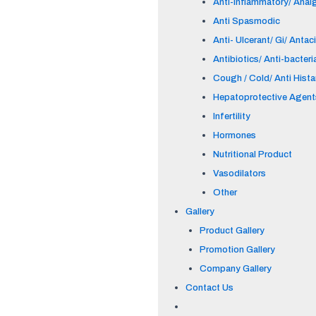
Anti-inflammatory/ Anal
Anti Spasmodic
Anti- Ulcerant/ Gi/ Antac
Antibiotics/ Anti-bacteri
Cough / Cold/ Anti Hist
Hepatoprotective Agent
Infertility
Hormones
Nutritional Product
Vasodilators
Other
Gallery
Product Gallery
Promotion Gallery
Company Gallery
Contact Us