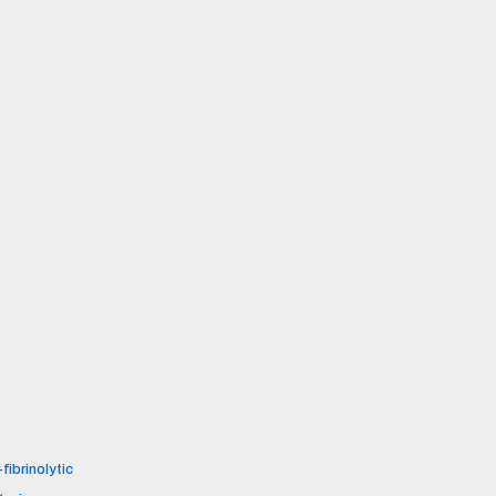
fibrinolytic