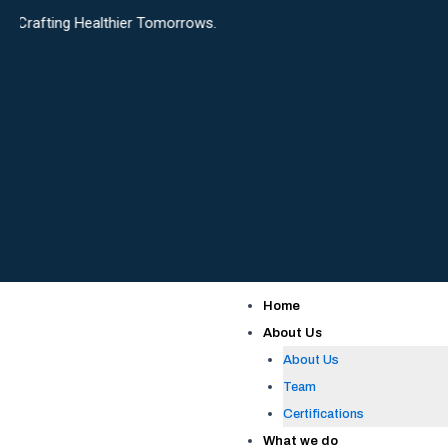
Skip
ealthier Tomorrows.
to
content
Home
About Us
About Us
Team
Certifications
What we do