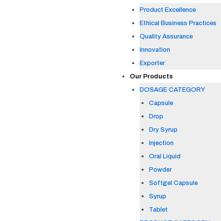
Product Excellence
Ethical Business Practices
Quality Assurance
Innovation
Exporter
Our Products
DOSAGE CATEGORY
Capsule
Drop
Dry Syrup
Injection
Oral Liquid
Powder
Softgel Capsule
Syrup
Tablet