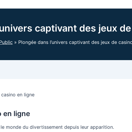
univers captivant des jeux de
Public
Plongée dans l’univers captivant des jeux de casino
 casino en ligne
 en ligne
 le monde du divertissement depuis leur apparition.