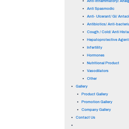
Anti-inflammatory/ Anal
Anti Spasmodic
Anti- Ulcerant/ Gi/ Antac
Antibiotics/ Anti-bacteri
Cough / Cold/ Anti Hist
Hepatoprotective Agent
Infertility
Hormones
Nutritional Product
Vasodilators
Other
Gallery
Product Gallery
Promotion Gallery
Company Gallery
Contact Us