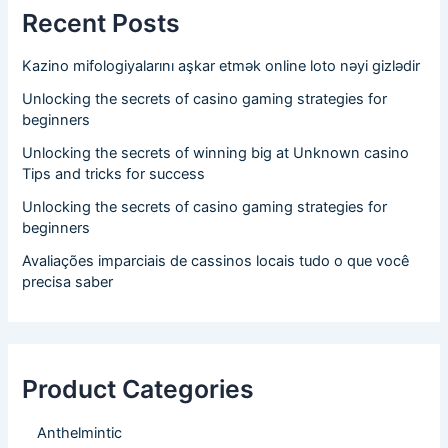
Recent Posts
Kazino mifologiyalarını aşkar etmək online loto nəyi gizlədir
Unlocking the secrets of casino gaming strategies for
beginners
Unlocking the secrets of winning big at Unknown casino
Tips and tricks for success
Unlocking the secrets of casino gaming strategies for
beginners
Avaliações imparciais de cassinos locais tudo o que você
precisa saber
Product Categories
Anthelmintic