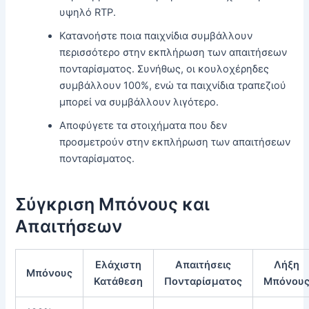
υψηλό RTP.
Κατανοήστε ποια παιχνίδια συμβάλλουν
περισσότερο στην εκπλήρωση των απαιτήσεων
πονταρίσματος. Συνήθως, οι κουλοχέρηδες
συμβάλλουν 100%, ενώ τα παιχνίδια τραπεζιού
μπορεί να συμβάλλουν λιγότερο.
Αποφύγετε τα στοιχήματα που δεν
προσμετρούν στην εκπλήρωση των απαιτήσεων
πονταρίσματος.
Σύγκριση Μπόνους και
Απαιτήσεων
Ελάχιστη
Απαιτήσεις
Λήξη
Μπόνους
Κατάθεση
Πονταρίσματος
Μπόνου