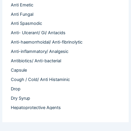
Anti Emetic
Anti Fungal
Anti Spasmodic
Anti- Ulcerant/ Gi/ Antacids
Anti-haemorrhoidal/ Anti-fibrinolytic
Anti-inflammatory/ Analgesic
Antibiotics/ Anti-bacterial
Capsule
Cough / Cold/ Anti Histaminic
Drop
Dry Syrup
Hepatoprotective Agents
Hormones
Infertility