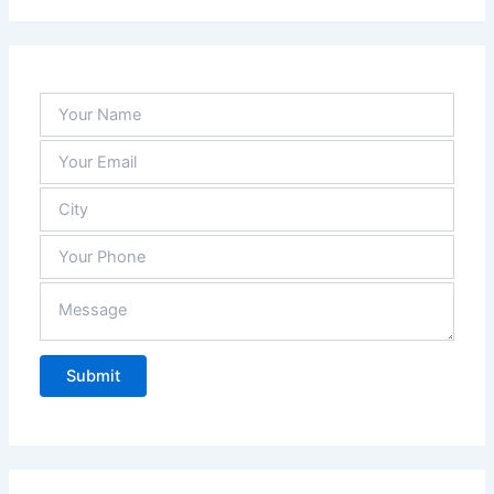
exten
sive, 
and 
they 
alwa
ys 
have 
what 
we 
need 
in 
stock
.