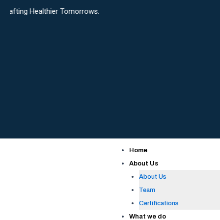
Skip
lthier Tomorrows.
to
content
Home
About Us
About Us
Team
Certifications
What we do