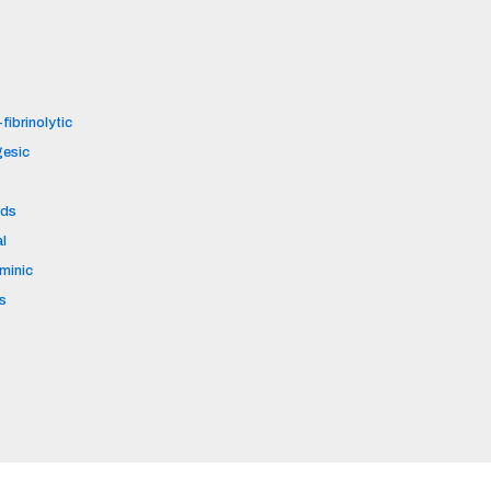
fibrinolytic
gesic
ids
al
aminic
s