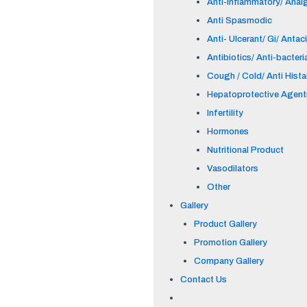
Anti-inflammatory/ Anal
Anti Spasmodic
Anti- Ulcerant/ Gi/ Antac
Antibiotics/ Anti-bacteri
Cough / Cold/ Anti Hist
Hepatoprotective Agent
Infertility
Hormones
Nutritional Product
Vasodilators
Other
Gallery
Product Gallery
Promotion Gallery
Company Gallery
Contact Us