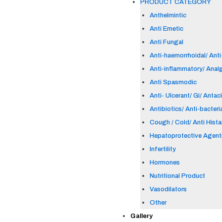
PRODUCT CATEGORY
Anthelmintic
Anti Emetic
Anti Fungal
Anti-haemorrhoidal/ Anti-
Anti-inflammatory/ Anal
Anti Spasmodic
Anti- Ulcerant/ Gi/ Antac
Antibiotics/ Anti-bacteri
Cough / Cold/ Anti Hist
Hepatoprotective Agent
Infertility
Hormones
Nutritional Product
Vasodilators
Other
Gallery