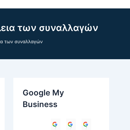
άλεια των συναλλαγών
εια των συναλλαγών
Google My
Business
Himanshu
Umesh Dave
Parul Anand T
Amit 