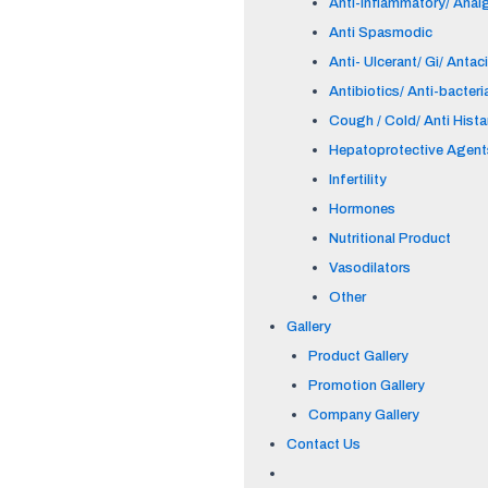
Anti-inflammatory/ Anal
Anti Spasmodic
Anti- Ulcerant/ Gi/ Antac
Antibiotics/ Anti-bacteri
Cough / Cold/ Anti Hist
Hepatoprotective Agent
Infertility
Hormones
Nutritional Product
Vasodilators
Other
Gallery
Product Gallery
Promotion Gallery
Company Gallery
Contact Us