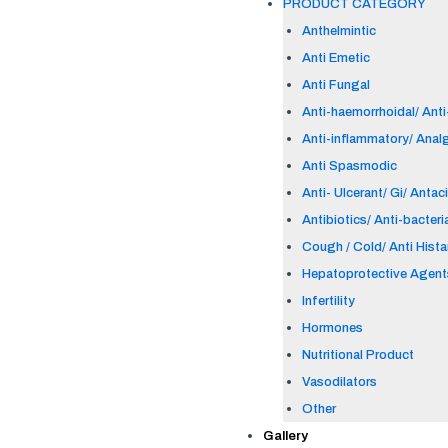
PRODUCT CATEGORY
Anthelmintic
Anti Emetic
Anti Fungal
Anti-haemorrhoidal/ Anti-
Anti-inflammatory/ Anal
Anti Spasmodic
Anti- Ulcerant/ Gi/ Antac
Antibiotics/ Anti-bacteri
Cough / Cold/ Anti Hist
Hepatoprotective Agent
Infertility
Hormones
Nutritional Product
Vasodilators
Other
Gallery