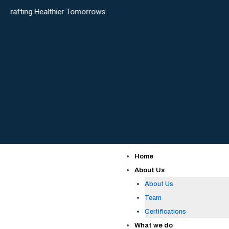
Skip
althier Tomorrows.
to
content
Home
About Us
About Us
Team
Certifications
What we do