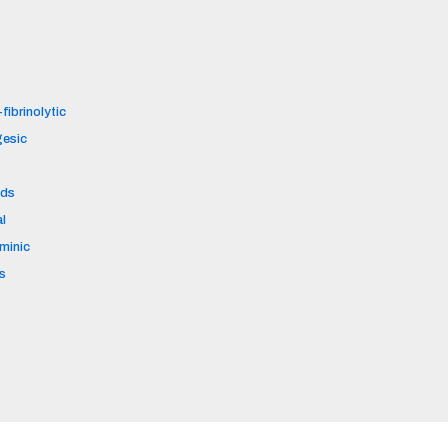
fibrinolytic
gesic
ids
al
aminic
s