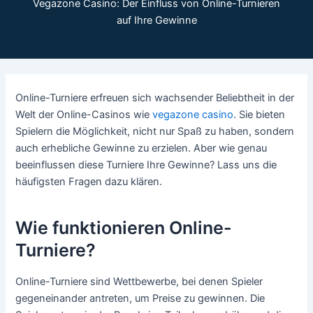
Vegazone Casino: Der Einfluss von Online-Turnieren
auf Ihre Gewinne
Online-Turniere erfreuen sich wachsender Beliebtheit in der
Welt der Online-Casinos wie
vegazone casino
. Sie bieten
Spielern die Möglichkeit, nicht nur Spaß zu haben, sondern
auch erhebliche Gewinne zu erzielen. Aber wie genau
beeinflussen diese Turniere Ihre Gewinne? Lass uns die
häufigsten Fragen dazu klären.
Wie funktionieren Online-
Turniere?
Online-Turniere sind Wettbewerbe, bei denen Spieler
gegeneinander antreten, um Preise zu gewinnen. Die