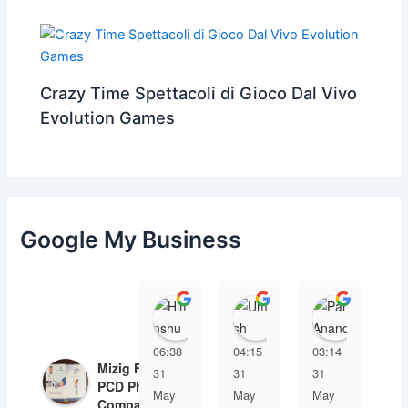
Crazy Time Spettacoli di Gioco Dal Vivo
Evolution Games
Google My Business
Himanshu
Umesh Dave
Parul 
06:38
04:15
03:14
03
Mizig Farmaco |
31
31
31
31
PCD Pharma
May
May
May
Ma
Company |