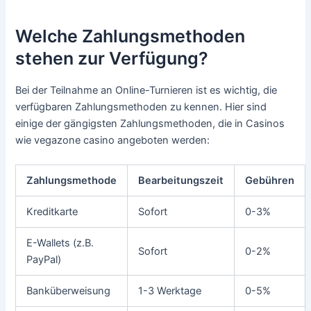
Welche Zahlungsmethoden
stehen zur Verfügung?
Bei der Teilnahme an Online-Turnieren ist es wichtig, die
verfügbaren Zahlungsmethoden zu kennen. Hier sind
einige der gängigsten Zahlungsmethoden, die in Casinos
wie vegazone casino angeboten werden:
Zahlungsmethode
Bearbeitungszeit
Gebühren
Kreditkarte
Sofort
0-3%
E-Wallets (z.B.
Sofort
0-2%
PayPal)
Banküberweisung
1-3 Werktage
0-5%