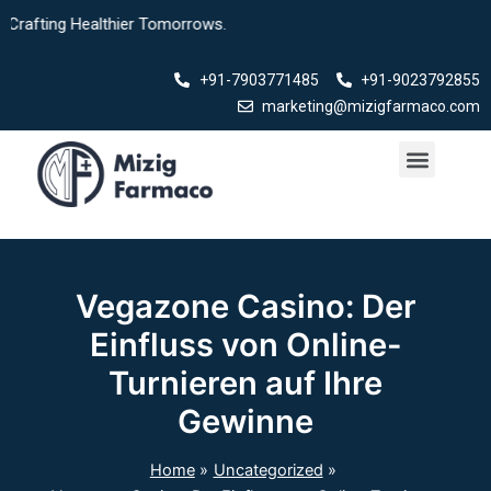
Skip
ting Healthier Tomorrows.
to
content
+91-7903771485
+91-9023792855
marketing@mizigfarmaco.com
Menu
Our Products
Vegazone Casino: Der
Einfluss von Online-
Turnieren auf Ihre
Gewinne
Home
Uncategorized