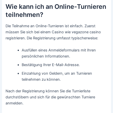
Wie kann ich an Online-Turnieren
teilnehmen?
Die Teilnahme an Online-Turnieren ist einfach. Zuerst
müssen Sie sich bei einem Casino wie vegazone casino
registrieren. Die Registrierung umfasst typischerweise:
Ausfüllen eines Anmeldeformulars mit Ihren
persönlichen Informationen.
Bestätigung Ihrer E-Mail-Adresse.
Einzahlung von Geldern, um an Turnieren
teilnehmen zu können.
Nach der Registrierung können Sie die Turnierliste
durchstöbern und sich für die gewünschten Turniere
anmelden.