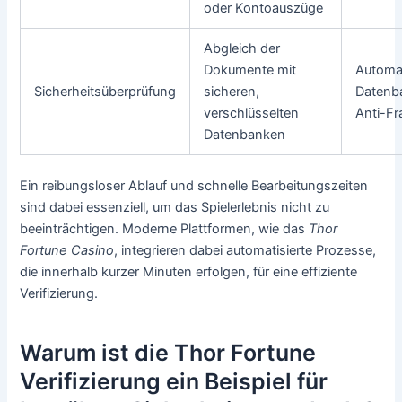
oder Kontoauszüge
Abgleich der
Dokumente mit
Automat
Sicherheitsüberprüfung
sicheren,
Datenb
verschlüsselten
Anti-Fr
Datenbanken
Ein reibungsloser Ablauf und schnelle Bearbeitungszeiten
sind dabei essenziell, um das Spielerlebnis nicht zu
beeinträchtigen. Moderne Plattformen, wie das
Thor
Fortune Casino
, integrieren dabei automatisierte Prozesse,
die innerhalb kurzer Minuten erfolgen, für eine effiziente
Verifizierung.
Warum ist die Thor Fortune
Verifizierung ein Beispiel für