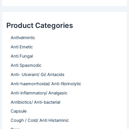
Product Categories
Anthelmintic
Anti Emetic
Anti Fungal
Anti Spasmodic
Anti- Ulcerant/ Gi/ Antacids
Anti-haemorrhoidal/ Anti-fibrinolytic
Anti-inflammatory/ Analgesic
Antibiotics/ Anti-bacterial
Capsule
Cough / Cold/ Anti Histaminic