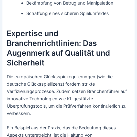
Bekämpfung von Betrug und Manipulation
Schaffung eines sicheren Spielumfeldes
Expertise und
Branchenrichtlinien: Das
Augenmerk auf Qualität und
Sicherheit
Die europäischen Glücksspielregulierungen (wie die
deutsche Glücksspiellizenz) fordern strikte
Verifizierungsprozesse. Zudem setzen Branchenführer auf
innovative Technologien wie KI-gestützte
Überprüfungstools, um die Prüfverfahren kontinuierlich zu
verbessern.
Ein Beispiel aus der Praxis, das die Bedeutung dieses
Aspekts unterstreicht, ist die Haltung von