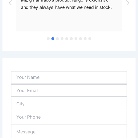
and they always have what we need in stock.