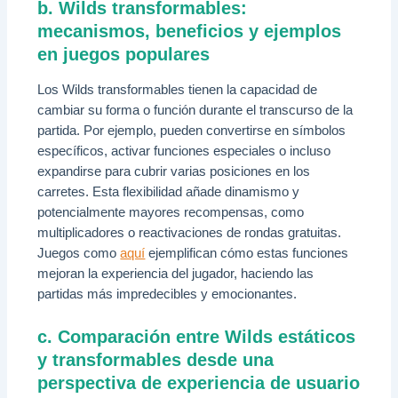
b. Wilds transformables:
mecanismos, beneficios y ejemplos
en juegos populares
Los Wilds transformables tienen la capacidad de
cambiar su forma o función durante el transcurso de la
partida. Por ejemplo, pueden convertirse en símbolos
específicos, activar funciones especiales o incluso
expandirse para cubrir varias posiciones en los
carretes. Esta flexibilidad añade dinamismo y
potencialmente mayores recompensas, como
multiplicadores o reactivaciones de rondas gratuitas.
Juegos como
aquí
ejemplifican cómo estas funciones
mejoran la experiencia del jugador, haciendo las
partidas más impredecibles y emocionantes.
c. Comparación entre Wilds estáticos
y transformables desde una
perspectiva de experiencia de usuario