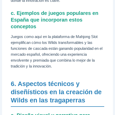
donde la innovación es clave.
c. Ejemplos de juegos populares en
España que incorporan estos
conceptos
Juegos como aquí en la plataforma de Mahjong Slot
ejemplifican cómo los Wilds transformables y las
funciones de cascada están ganando popularidad en el
mercado español, ofreciendo una experiencia
envolvente y premiada que combina lo mejor de la
tradición y la innovación.
6. Aspectos técnicos y
diseñísticos en la creación de
Wilds en las tragaperras