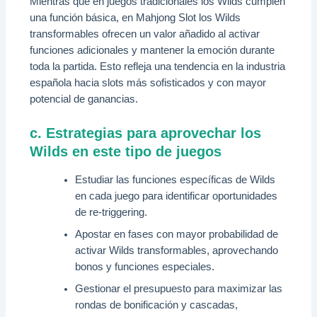
Mientras que en juegos tradicionales los Wilds cumplen
una función básica, en Mahjong Slot los Wilds
transformables ofrecen un valor añadido al activar
funciones adicionales y mantener la emoción durante
toda la partida. Esto refleja una tendencia en la industria
española hacia slots más sofisticados y con mayor
potencial de ganancias.
c. Estrategias para aprovechar los
Wilds en este tipo de juegos
Estudiar las funciones específicas de Wilds
en cada juego para identificar oportunidades
de re-triggering.
Apostar en fases con mayor probabilidad de
activar Wilds transformables, aprovechando
bonos y funciones especiales.
Gestionar el presupuesto para maximizar las
rondas de bonificación y cascadas,