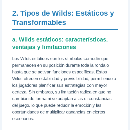
2. Tipos de Wilds: Estáticos y
Transformables
a. Wilds estáticos: características,
ventajas y limitaciones
Los Wilds estáticos son los símbolos comodín que
permanecen en su posición durante toda la ronda o
hasta que se activan funciones específicas. Estos
Wilds ofrecen estabilidad y previsibilidad, permitiendo a
los jugadores planificar sus estrategias con mayor
certeza. Sin embargo, su limitación radica en que no
cambian de forma ni se adaptan a las circunstancias
del juego, lo que puede reducir la emoción y las
oportunidades de multiplicar ganancias en ciertos
escenarios.