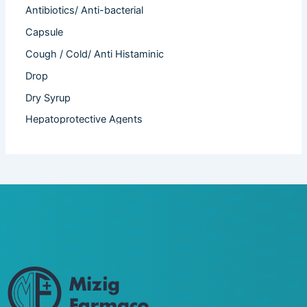
Antibiotics/ Anti-bacterial
Capsule
Cough / Cold/ Anti Histaminic
Drop
Dry Syrup
Hepatoprotective Agents
Hormones
Infertility
Injection
Nutritional Product
Oral Liquid
Other
Powder
Softgel Capsule