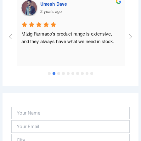
Umesh Dave
2 years ago
Mizig Farmaco’s product range is extensive, 
and they always have what we need in stock.