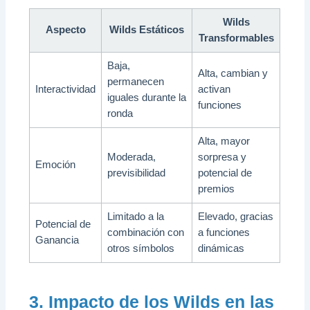
Wilds
Aspecto
Wilds Estáticos
Transformables
Baja,
Alta, cambian y
permanecen
Interactividad
activan
iguales durante la
funciones
ronda
Alta, mayor
Moderada,
sorpresa y
Emoción
previsibilidad
potencial de
premios
Limitado a la
Elevado, gracias
Potencial de
combinación con
a funciones
Ganancia
otros símbolos
dinámicas
3. Impacto de los Wilds en las